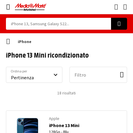
iPhone
iPhone 13 Mini ricondizionato
Ordina per
Filtro
18
risultati
Apple
iPhone 13 Mini
128Go - Blu