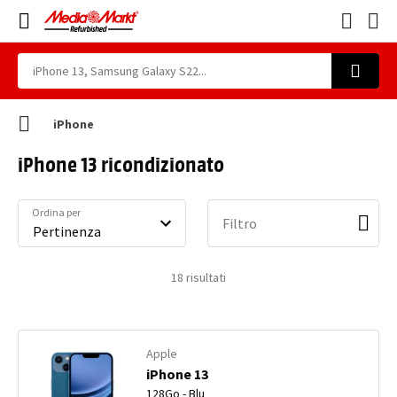
iPhone
iPhone 13 ricondizionato
Ordina per
Filtro
18
risultati
Apple
iPhone 13
128Go - Blu