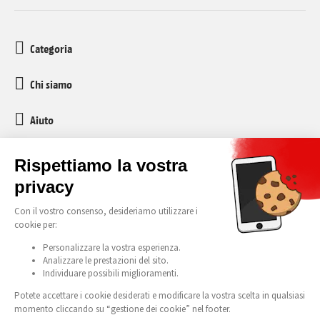
Categoria
Chi siamo
Aiuto
Servizio clienti
media-markt-refurbished@recommerce.com
Lunedì-Venerdì 08:00-17:00