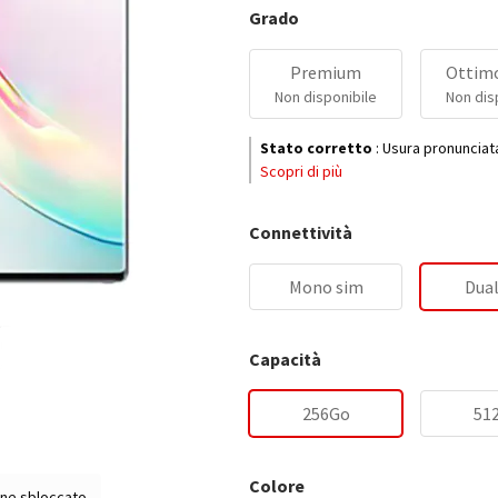
Grado
Premium
Ottimo
Non disponibile
Non dis
Stato corretto
:
Usura pronunciat
Scopri di più
Connettività
Mono sim
Dual
Capacità
256Go
51
Colore
ne sbloccato