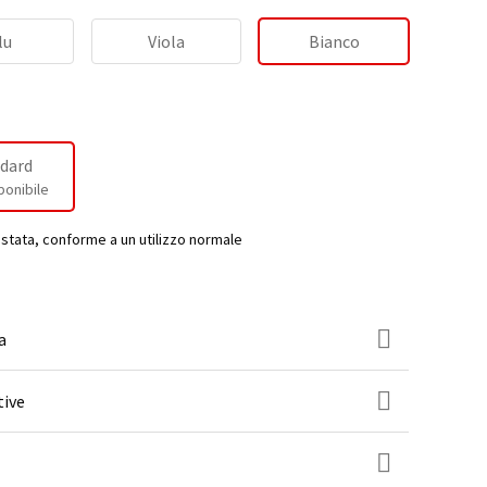
lu
Viola
Bianco
dard
ponibile
estata, conforme a un utilizzo normale
a
tive