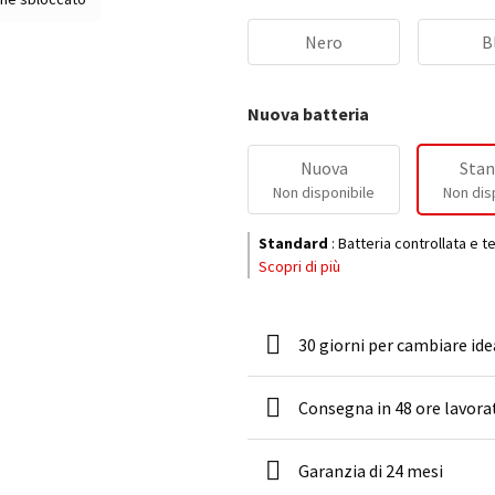
Nero
B
Nuova batteria
Nuova
Stan
Non disponibile
Non dis
Standard
:
Batteria controllata e t
Scopri di più
30 giorni per cambiare ide
Consegna in 48 ore lavora
Garanzia di 24 mesi