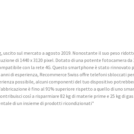
uscito sul mercato a agosto 2019. Nonostante il suo peso ridotto 
oluzione di 1440 x 3120 pixel. Dotato di una potente fotocamera da
compatibile con la rete 4G. Questo smartphone è stato rinnovato p
i di esperienza, Recommerce Swiss offre telefoni sbloccati per tut
sperienza possibile, alcuni componenti del tuo dispositivo potrebber
bbricazione è fino al 91% superiore rispetto a quello di uno sma
ntribuisci così a risparmiare 82 kg di materie prime e 25 kg di ga
tale di un insieme di prodotti ricondizionati"