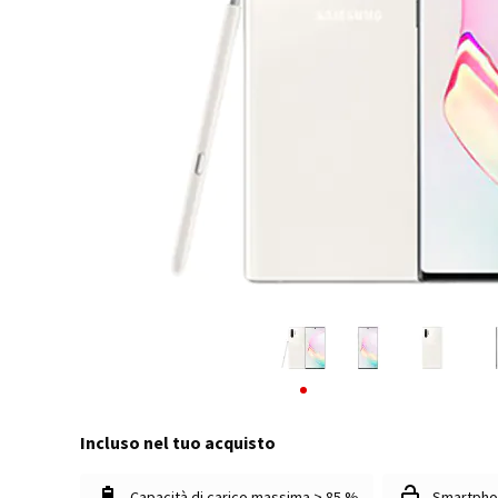
Incluso nel tuo acquisto
Capacità di carico massima > 85 %
Smartpho