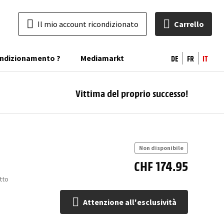
Il mio account ricondizionato
Carrello
DE
FR
IT
condizionamento ?
Mediamarkt
Vittima del proprio successo!
At
all'
Non disponibile
CHF 174.95
tto
Attenzione all'esclusività