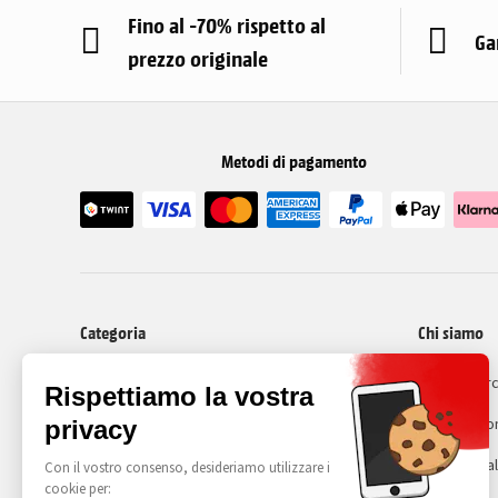
Fino al -70% rispetto al
Ga
prezzo originale
Metodi di pagamento
Categoria
Chi siamo
I nostri cellulari ricondizionati
Recommerc
Cos'é il ri
Avviso lega