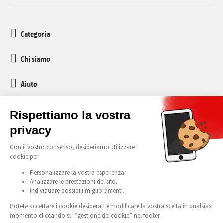
Categoria
Chi siamo
Aiuto
Servizio clienti
media-markt-refurbished@recommerce.com
Lunedì-Venerdì 08:00-17:00