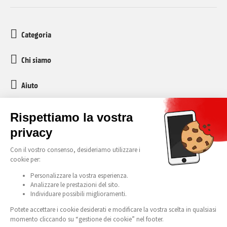
Categoria
Chi siamo
Aiuto
Servizio clienti
media-markt-refurbished@recommerce.com
Lunedì-Venerdì 08:00-17:00