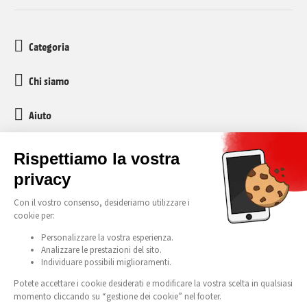
Categoria
Chi siamo
Aiuto
Servizio clienti
media-markt-refurbished@recommerce.com
Lunedì-Venerdì 08:00-17:00