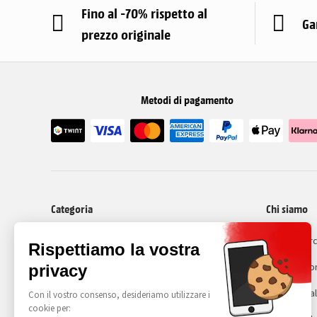
Fino al -70% rispetto al
Ga
prezzo originale
Metodi di pagamento
Categoria
Chi siamo
I nostri cellulari ricondizionati
Recommerc
Cos'é il ri
Avviso lega