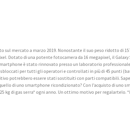
o sul mercato a marzo 2019. Nonostante il suo peso ridotto di 157
 pixel. Dotato di una potente fotocamera da 16 megapixel, il Galax
 smartphone è stato rinnovato presso un laboratorio professiona
loccati per tutti gli operatori e controllati in più di 45 punti (bat
itivo potrebbero essere stati sostituiti con parti compatibili. Sa
 quello di uno smartphone ricondizionato? Con l’acquisto di uno s
e 25 kg di gas serra* ogni anno. Un ottimo motivo per regalartelo.