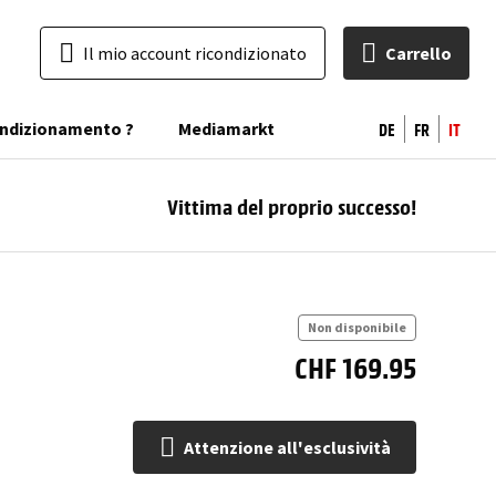
Il mio account ricondizionato
Carrello
DE
FR
IT
condizionamento ?
Mediamarkt
Vittima del proprio successo!
At
all'
Non disponibile
CHF 169.95
Attenzione all'esclusività