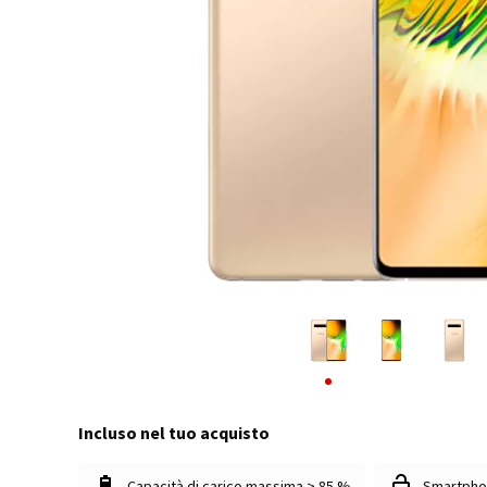
Incluso nel tuo acquisto
Capacità di carico massima > 85 %
Smartpho