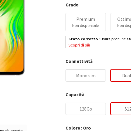
Grado
Premium
Ottimo
Non disponibile
Non dis
Stato corretto
:
Usura pronunciat
Scopri di più
Connettività
Mono sim
Dual
Capacità
128Go
51
Colore : Oro
ne sbloccato