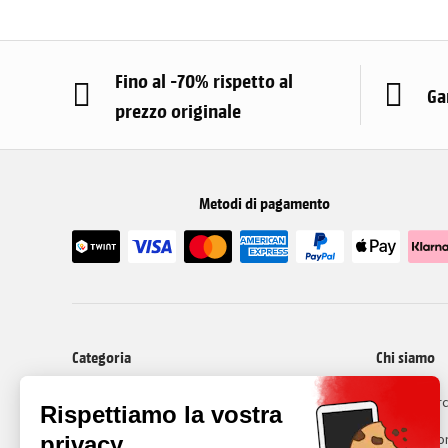
Fino al -70% rispetto al
Ga
prezzo originale
Metodi di pagamento
Categoria
Chi siamo
I nostri cellulari ricondizionati
Recommerc
Cos'é il ri