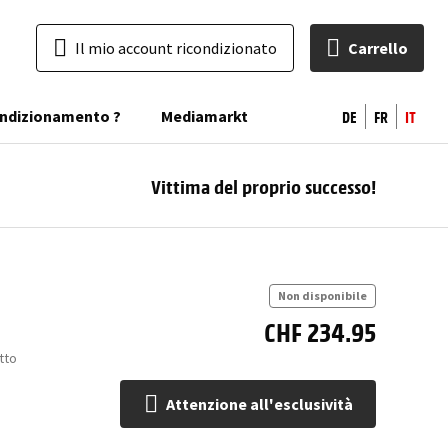
Il mio account ricondizionato
Carrello
DE
FR
IT
condizionamento ?
Mediamarkt
Vittima del proprio successo!
At
all'
Non disponibile
CHF 234.95
tto
Attenzione all'esclusività