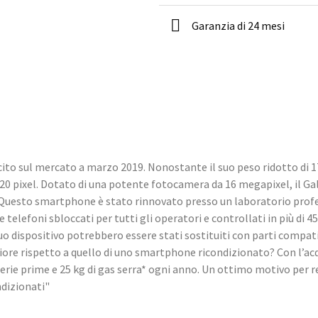
Garanzia di 24 mesi
to sul mercato a marzo 2019. Nonostante il suo peso ridotto di 17
3120 pixel. Dotato di una potente fotocamera da 16 megapixel, il G
. Questo smartphone è stato rinnovato presso un laboratorio pro
elefoni sbloccati per tutti gli operatori e controllati in più di 45 
o dispositivo potrebbero essere stati sostituiti con parti compati
ore rispetto a quello di uno smartphone ricondizionato? Con l’ac
aterie prime e 25 kg di gas serra* ogni anno. Un ottimo motivo per 
ndizionati"