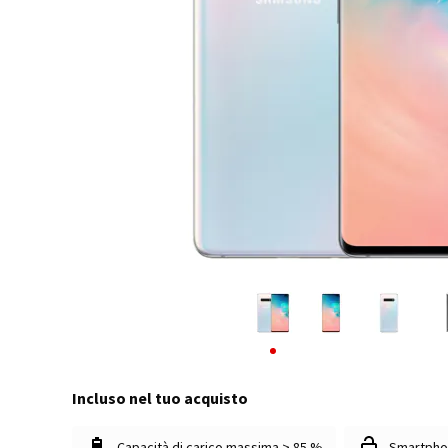
Incluso nel tuo acquisto
Capacità di carico massima > 85 %
Smartpho