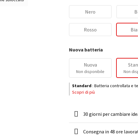
Nero
B
Rosso
Bia
Nuova batteria
Nuova
Stan
Non disponibile
Non dis
Standard
:
Batteria controllata e t
Scopri di più
30 giorni per cambiare ide
Consegna in 48 ore lavora