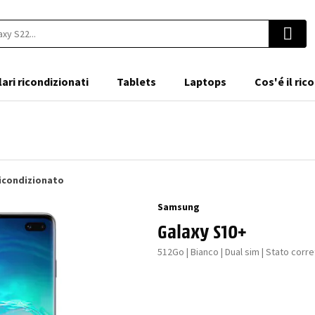
lari ricondizionati
Tablets
Laptops
Cos'é il ri
ricondizionato
Samsung
Galaxy S10+
512Go | Bianco | Dual sim | Stato corre