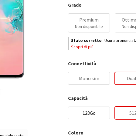
Grado
Premium
Ottimo
Non disponibile
Non dis
Stato corretto
:
Usura pronunciat
Scopri di più
Connettività
Mono sim
Dual
Capacità
128Go
51
Colore
ne sbloccato