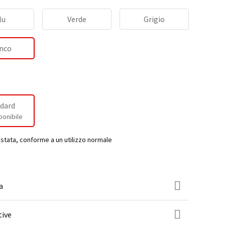
lu
Verde
Grigio
nco
dard
ponibile
estata, conforme a un utilizzo normale
a
tive