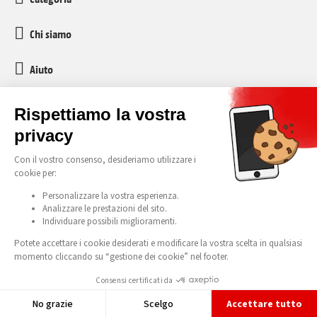
Chi siamo
Aiuto
Servizio clienti
media-markt-refurbished@recommerce.com
Lunedì-Venerdì 08:00-17:00
Tutti i nostri prezzi sono comprensivi di IVA e tassa di riciclaggio anticipata (TAR).
Errori ed errori di stampa riservati. © 2026 Media Markt