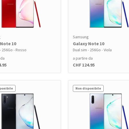
g
Samsung
 Note 10
Galaxy Note 10
 - 256Go - Rosso
Dual sim - 256Go - Viola
 da
a partire da
4.95
CHF 124.95
ponibile
Non disponibile