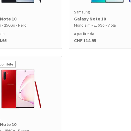
g
Samsung
 Note 10
Galaxy Note 10
 - 256Go - Nero
Mono sim - 256Go - Viola
 da
a partire da
4.95
CHF 114.95
ponibile
g
 Note 10
 - 256Go - Rosso