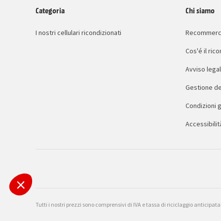
Categoria
Chi siamo
I nostri cellulari ricondizionati
Recommerc
Cos'é il ri
Avviso lega
Gestione de
Condizioni g
Accessibilit
Tutti i nostri prezzi sono comprensivi di IVA e tassa di riciclaggio anticipat