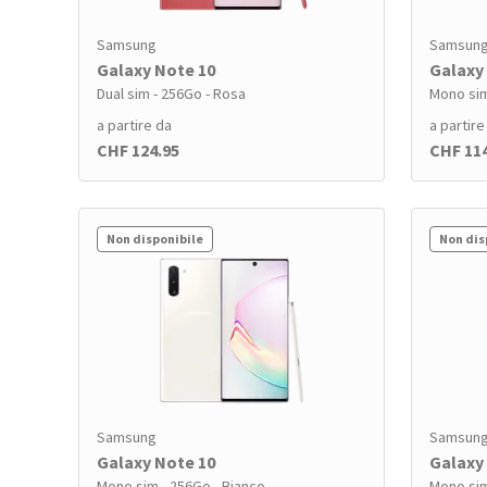
Samsung
Samsun
Galaxy Note 10
Galaxy
Dual sim - 256Go - Rosa
Mono sim
a partire da
a partire
CHF 124.95
CHF 11
Non disponibile
Non dis
Samsung
Samsun
Galaxy Note 10
Galaxy
Mono sim - 256Go - Bianco
Mono sim