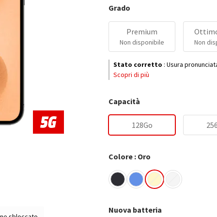
Grado
Premium
Ottimo
Non disponibile
Non dis
Stato corretto
:
Usura pronunciat
Scopri di più
Capacità
128Go
25
Colore : Oro
Nuova batteria
ne sbloccato