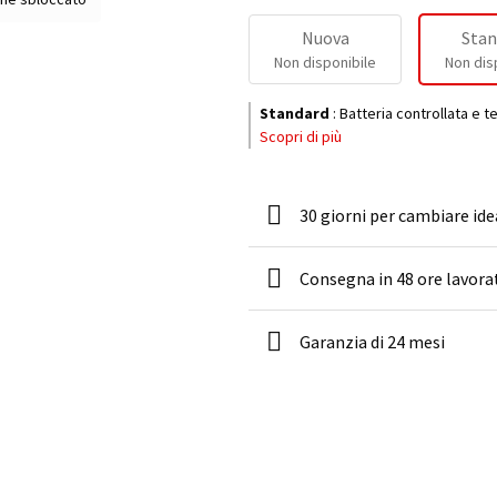
Nuova
Stan
Non disponibile
Non dis
Standard
:
Batteria controllata e t
Scopri di più
30 giorni per cambiare ide
Consegna in 48 ore lavora
Garanzia di 24 mesi