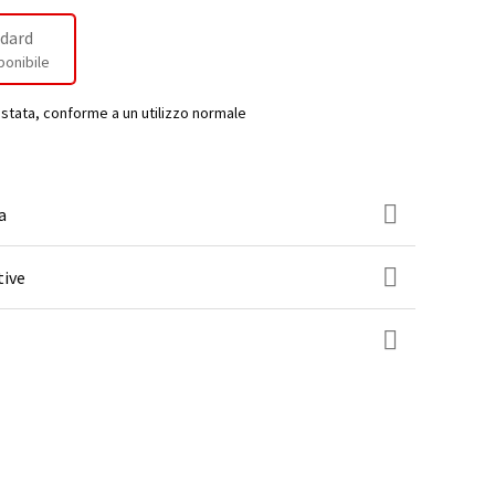
dard
ponibile
estata, conforme a un utilizzo normale
a
tive