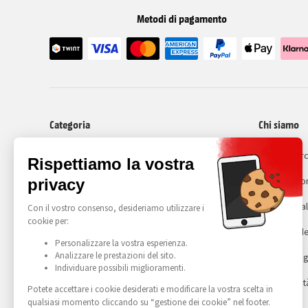
Metodi di pagamento
Categoria
Chi siamo
I nostri cellulari ricondizionati
Recommerc
Cos'é il ri
Avviso lega
Gestione de
Condizioni g
Accessibilit