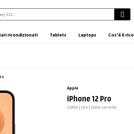
lari ricondizionati
Tablets
Laptops
Cos'é il ri
ato
Apple
iPhone 12 Pro
128Go | Oro | Stato corretto