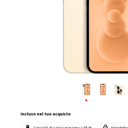
Incluso nel tuo acquisto
Capacità di carico massima > 85 %
Smartpho