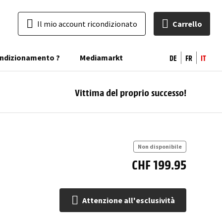
Il mio account ricondizionato
Carrello
DE
FR
IT
condizionamento ?
Mediamarkt
Vittima del proprio successo!
At
all'
Non disponibile
CHF 199.95
Attenzione all'esclusività