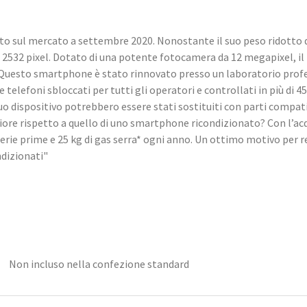
to sul mercato a settembre 2020. Nonostante il suo peso ridotto di
 x 2532 pixel. Dotato di una potente fotocamera da 12 megapixel, i
. Questo smartphone è stato rinnovato presso un laboratorio pro
elefoni sbloccati per tutti gli operatori e controllati in più di 45 
o dispositivo potrebbero essere stati sostituiti con parti compati
ore rispetto a quello di uno smartphone ricondizionato? Con l’ac
aterie prime e 25 kg di gas serra* ogni anno. Un ottimo motivo per 
ndizionati"
Non incluso nella confezione standard