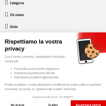
Categoria
Chi siamo
Aiuto
Servizio clienti
media-markt-refurbished@recommerce.com
Lunedì-Venerdì 08:00-17:00
Tutti i nostri prezzi sono comprensivi di IVA e tassa di riciclaggio anticipata (TAR).
Attenzione all'esclusività
Errori ed errori di stampa riservati. © 2026 Media Markt