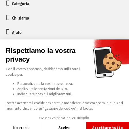
Categoria
Chi siamo
Aiuto
Servizio clienti
media-markt-refurbished@recommerce.com
Lunedì-Venerdì 08:00-17:00
Tutti i nostri prezzi sono comprensivi di IVA e tassa di riciclaggio anticipata (TAR).
Attenzione all'esclusività
Errori ed errori di stampa riservati. © 2026 Media Markt