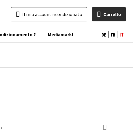
Il mio account ricondizionato
Carrello
DE
FR
IT
condizionamento ?
Mediamarkt
a