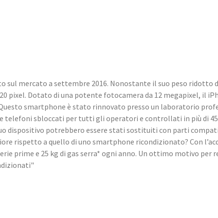
o sul mercato a settembre 2016. Nonostante il suo peso ridotto di 
1920 pixel. Dotato di una potente fotocamera da 12 megapixel, il iP
. Questo smartphone è stato rinnovato presso un laboratorio pro
elefoni sbloccati per tutti gli operatori e controllati in più di 45 
o dispositivo potrebbero essere stati sostituiti con parti compati
ore rispetto a quello di uno smartphone ricondizionato? Con l’ac
aterie prime e 25 kg di gas serra* ogni anno. Un ottimo motivo per 
ndizionati"