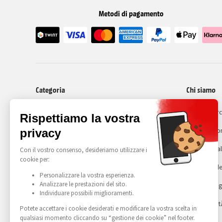
Metodi di pagamento
Categoria
Chi siamo
I nostri cellulari ricondizionati
Recommerc
Cos'é il ri
Avviso lega
Gestione de
Condizioni g
Accessibilit