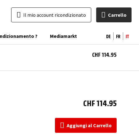
Il mio account ricondizionato
Carrello
DE
FR
IT
condizionamento ?
Mediamarkt
CHF 114.95
Agg
Car
CHF 114.95
Aggiungi al Carrello