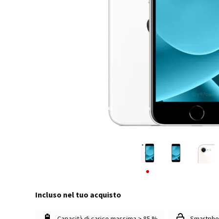
Incluso nel tuo acquisto
Capacità di carico massima > 85 %
Smartpho