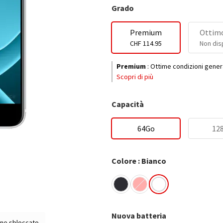
Grado
Premium
Ottimo
CHF 114.95
Non dis
Premium
:
Ottime condizioni gener
Scopri di più
Capacità
64Go
12
Colore : Bianco
Nuova batteria
ne sbloccato