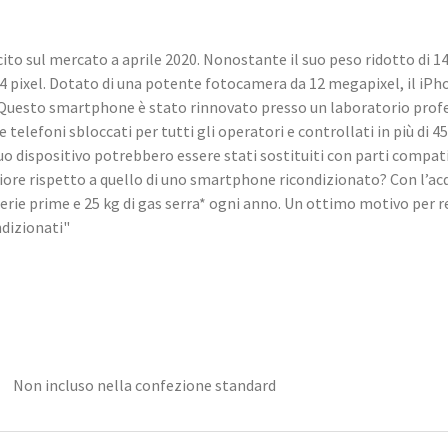
to sul mercato a aprile 2020. Nonostante il suo peso ridotto di 14
334 pixel. Dotato di una potente fotocamera da 12 megapixel, il iP
. Questo smartphone è stato rinnovato presso un laboratorio pro
elefoni sbloccati per tutti gli operatori e controllati in più di 45 
o dispositivo potrebbero essere stati sostituiti con parti compati
ore rispetto a quello di uno smartphone ricondizionato? Con l’ac
aterie prime e 25 kg di gas serra* ogni anno. Un ottimo motivo per 
ndizionati"
Non incluso nella confezione standard