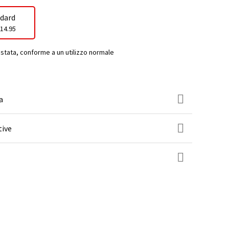
dard
14.95
estata, conforme a un utilizzo normale
a
tive