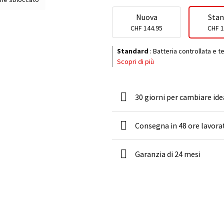
Nuova
Stan
CHF 144.95
CHF 1
Standard
:
Batteria controllata e t
Scopri di più
30 giorni per cambiare ide
Consegna in 48 ore lavora
Garanzia di 24 mesi