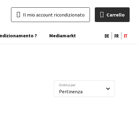
Il mio account ricondizionato
Carrello
DE
FR
IT
condizionamento ?
Mediamarkt
Ordina per