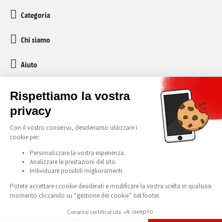
Categoria
Chi siamo
Aiuto
Servizio clienti
media-markt-refurbished@recommerce.com
Lunedì-Venerdì 08:00-17:00
Tutti i nostri prezzi sono comprensivi di IVA e tassa di riciclaggio anticipata (TAR).