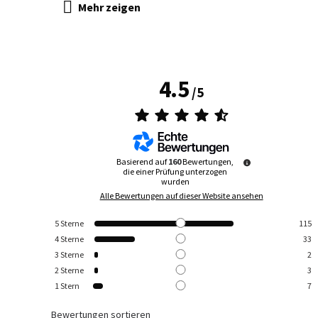
4.5
/
5
Basierend auf
160
Bewertungen,
die einer Prüfung unterzogen
wurden
Alle Bewertungen auf dieser Website ansehen
5
Sterne
115
4
Sterne
33
3
Sterne
2
2
Sterne
3
1
Stern
7
Bewertungen sortieren