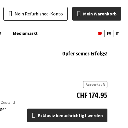
Mein Refurbished-Konto
Mein Warenkorb
DE
FR
IT
?
Mediamarkt
Opfer seines Erfolgs!
ben
Ausverkauft
CHF 174.95
r Zustand
ngen
Exklusiv benachrichtigt werden