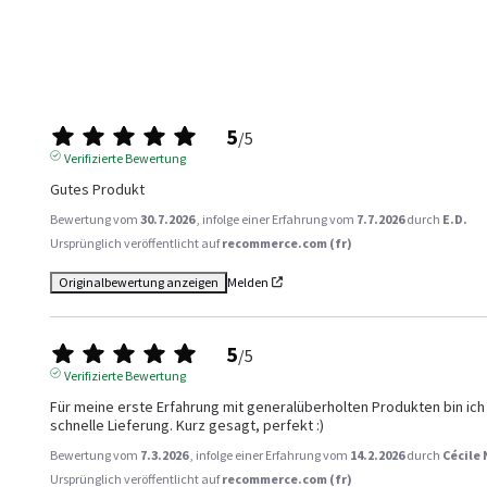
5
/
5
Verifizierte Bewertung
Gutes Produkt
Bewertung vom
30.7.2026
, infolge einer Erfahrung vom
7.7.2026
durch
E.D.
Ursprünglich veröffentlicht auf
recommerce.com (fr)
Originalbewertung anzeigen
Melden
5
/
5
Verifizierte Bewertung
Für meine erste Erfahrung mit generalüberholten Produkten bin ich 
schnelle Lieferung. Kurz gesagt, perfekt :)
Bewertung vom
7.3.2026
, infolge einer Erfahrung vom
14.2.2026
durch
Cécile 
Ursprünglich veröffentlicht auf
recommerce.com (fr)