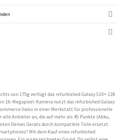
unden
chts von 175g verfügt das refurbished Galaxy S10+ 128
rken 16-Megapixel-Kamera nutzt das refurbished Galaxy
mmerce Swiss in einer Werkstatt für professionelle
alle Anbieter an, die auf mehr als 45 Punkte (Akku,
ten Deines Geräts durch kompatible Teile ersetzt.
Smartphones? Mit dem Kauf eines refurbished
sparen. Ein ausgezeichneter Grund, Dir selbst eine