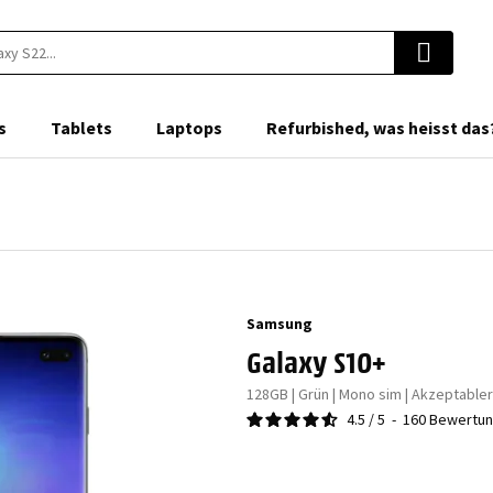
s
Tablets
Laptops
Refurbished, was heisst das
Samsung
Galaxy S10+
128GB | Grün | Mono sim | Akzeptable
4.5
/
5
-
160
Bewertu