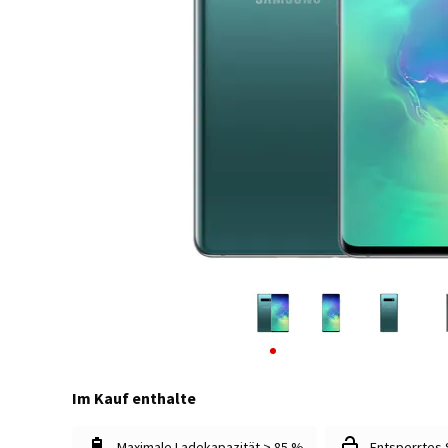
Im Kauf enthalte
Maximale Ladekapazität > 85 %
Entsperrtes