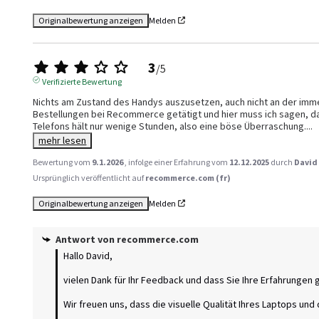
Originalbewertung anzeigen
Melden
3
/
5
Verifizierte Bewertung
Nichts am Zustand des Handys auszusetzen, auch nicht an der immer
Bestellungen bei Recommerce getätigt und hier muss ich sagen, dass
Telefons hält nur wenige Stunden, also eine böse Überraschung.
...
mehr lesen
Bewertung vom
9.1.2026
, infolge einer Erfahrung vom
12.12.2025
durch
David
Ursprünglich veröffentlicht auf
recommerce.com (fr)
Originalbewertung anzeigen
Melden
Antwort von
recommerce.com
Hallo David, 

vielen Dank für Ihr Feedback und dass Sie Ihre Erfahrungen ge
Wir freuen uns, dass die visuelle Qualität Ihres Laptops und 