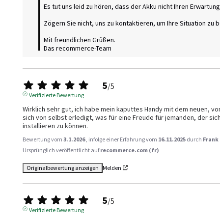
Es tut uns leid zu hören, dass der Akku nicht Ihren Erwartunge
Zögern Sie nicht, uns zu kontaktieren, um Ihre Situation zu b
Mit freundlichen Grüßen.

Das recommerce-Team
5
/
5
Verifizierte Bewertung
Wirklich sehr gut, ich habe mein kaputtes Handy mit dem neuen, v
sich von selbst erledigt, was für eine Freude für jemanden, der sic
installieren zu können.
Bewertung vom
3.1.2026
, infolge einer Erfahrung vom
16.11.2025
durch
Frank
Ursprünglich veröffentlicht auf
recommerce.com (fr)
Originalbewertung anzeigen
Melden
5
/
5
Verifizierte Bewertung