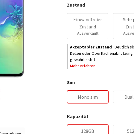
Zustand
Einwandfreier
Sehr 
Zustand
Zus
Ausverkauft
Ausve
Akzeptabler Zustand
:
Deutlich s
Dellen oder Oberflächenabnutzung a
gewährleistet
Mehr erfahren
Sim
Mono sim
Dual
Kapazität
128GB
51
 Smartphone