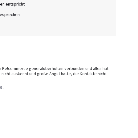
n entspricht. 

esprechen. 

on Re!commerce generalüberholten verbunden und alles hat 
h nicht auskennt und große Angst hatte, die Kontakte nicht 
 G.