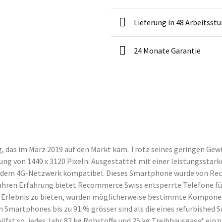
Lieferung in 48 Arbeitsst
24 Monate Garantie
 das im März 2019 auf den Markt kam. Trotz seines geringen Gewi
sung von 1440 x 3120 Pixeln. Ausgestattet mit einer leistungssta
t dem 4G-Netzwerk kompatibel. Dieses Smartphone wurde von Reco
ahren Erfahrung bietet Recommerce Swiss entsperrte Telefone für 
e Erlebnis zu bieten, wurden möglicherweise bestimmte Komponen
 Smartphones bis zu 91 % grösser sind als die eines refurbished 
st so, jedes Jahr 82 kg Rohstoffe und 25 kg Treibhausgase* einzu