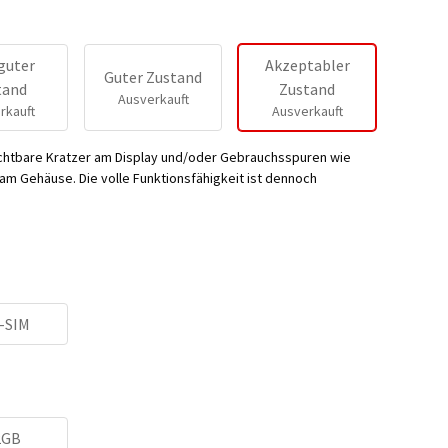
guter
Akzeptabler
Guter Zustand
tand
Zustand
Ausverkauft
rkauft
Ausverkauft
ichtbare Kratzer am Display und/oder Gebrauchsspuren wie
m Gehäuse. Die volle Funktionsfähigkeit ist dennoch
-SIM
2GB