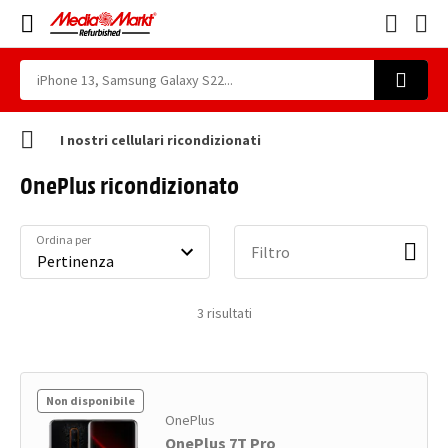
I nostri cellulari ricondizionati
OnePlus ricondizionato
Ordina per
Filtro
3
risultati
Non disponibile
OnePlus
OnePlus 7T Pro