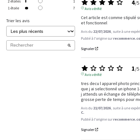
4
2
étoiles
1
/
5
1
étoile
7
Avis vérifié
Cet article est comme stipulé su
Trier les avis
et fonctionnel
Avis du
22/07/2026
, suite à une expé
Publié à l'origine sur
recommerce.co
Signaler
1
/
5
Avis vérifié
tres decu l appareil photo princi
que j ai selectionné un iphone 14
j attends un échange de téléph
grosse perte de temps pour moi
Avis du
21/07/2026
, suite à une expé
C.
Publié à l'origine sur
recommerce.co
Signaler