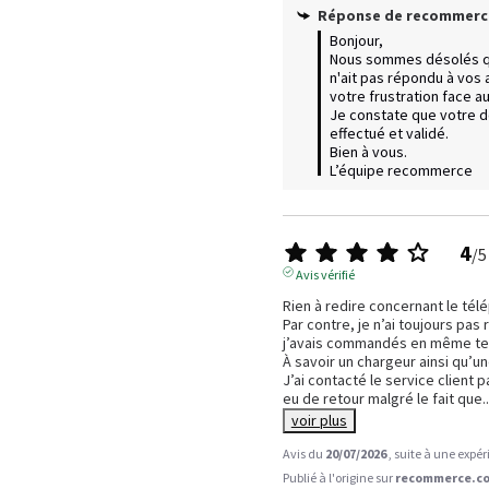
Réponse de
recommerc
Bonjour,  

Nous sommes désolés q
n'ait pas répondu à vos
votre frustration face au s
Je constate que votre do
effectué et validé.

Bien à vous.

L’équipe recommerce
4
/
5
Avis vérifié
Rien à redire concernant le télé
Par contre, je n’ai toujours pas
j’avais commandés en même tem
À savoir un chargeur ainsi qu’une
J’ai contacté le service client p
eu de retour malgré le fait que
..
voir plus
Avis du
20/07/2026
, suite à une expé
Publié à l'origine sur
recommerce.co