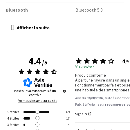
Bluetooth
Bluetooth 5.3
4.4
4
/
5
/
5
Avis vérifié
Produit conforme 

À part une rayure dans un angle
Fonctionnement parfait et prise 
une habituée des smartphones
Basé sur
98
avis soumis à un
contrôle
Avis du
02/08/2026
, suite à une expé
Voir tous les avis sur ce site
Publié à l'origine sur
recommerce.co
5
étoiles
69
Signaler
4
étoiles
17
3
étoiles
4