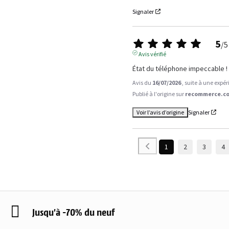
Signaler
5
/
5
Avis vérifié
État du téléphone impeccable !
Avis du
16/07/2026
, suite à une expé
Publié à l'origine sur
recommerce.co
Voir l’avis d’origine
Signaler
1
2
3
4
Jusqu'à -70% du neuf