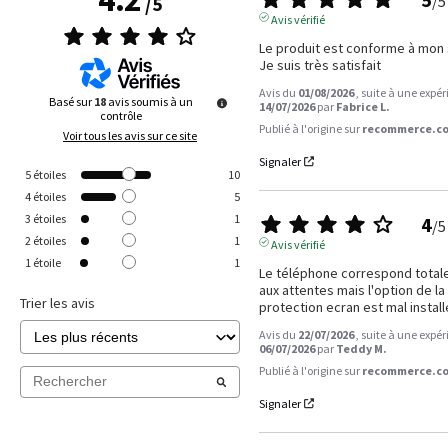
/
5
/
5
Avis vérifié
Le produit est conforme à mon s
Je suis très satisfait
Avis du
01/08/2026
, suite à une expé
Basé sur
18
avis soumis à un
14/07/2026
par
Fabrice L.
contrôle
Publié à l'origine sur
recommerce.co
Voir tous les avis sur ce site
Signaler
5
étoiles
10
4
étoiles
5
3
étoiles
1
4
/
5
2
étoiles
1
Avis vérifié
1
étoile
1
Le téléphone correspond total
aux attentes mais l'option de la 
Trier les avis
protection ecran est mal install
Avis du
22/07/2026
, suite à une expé
06/07/2026
par
Teddy M.
Publié à l'origine sur
recommerce.co
Signaler