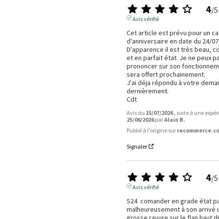
4
/
5
Avis vérifié
Cet article est prévu pour un ca
d'anniversaire en date du 24/07/
D'apparence il est très beau, c
et en parfait état. Je ne peux p
prononcer sur son fonctionnemen
sera offert prochainement.

J'ai déja répondu à votre dema
dernièrement.

Cdt
Avis du
15/07/2026
, suite à une expé
25/06/2026
par
Alain B.
Publié à l'origine sur
recommerce.co
Signaler
4
/
5
Avis vérifié
S24  comander en grade état par
malheureusement à son arrivé u
grosse rayure sur le flan haut dro