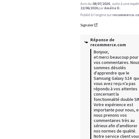
Avis du
08/07/2026
, suite à une expé
22/06/2026
par
Amélie D.
Publié à l'origine sur
recommerce.co
Signaler
Réponse de
recommerce.com
Bonjour,

et merci beaucoup pour 
vos commentaires. Nous
sommes désolés 
d'apprendre que le 
Samsung Galaxy S24  que
vous avez reçu n'a pas 
répondu à vos attentes 
concernant la 
fonctionnalité double SIM
Votre expérience est 
importante pour nous, et
nous prenons vos 
commentaires très au 
sérieux afin d'améliorer 
nos normes de qualité. 
Notre service client vous