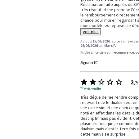
Réclamation faite auprès du SAV
très réactif et me propose l'éc
le remboursement directement.
chance pour moi en regardant sur
mon modèle est épuisé. Je déc
voir plus
Avis du
15/07/2026
, suite à une expé
26/06/2026
par
Marc F.
Publié à l'origine sur
recommerce.co
Signaler
2
/
5
Avis vérifié
Très déçue de me rendre compte
recevant que le dualsim est en f
une carte sim et une esim ce qui
noté en effet dans les détails du
descriptif mais pas évident. Cela
plusieurs fois que je commande
dualsim mais c'est la 1ere fois qu
cette mauvaise surprise