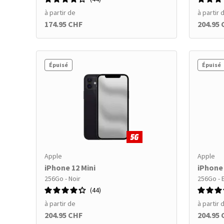
à partir de
à partir 
174.95 CHF
204.95
Épuisé
Épuisé
Apple
Apple
iPhone 12 Mini
iPhone 
256Go - Noir
256Go - 
44
à partir de
à partir 
204.95 CHF
204.95