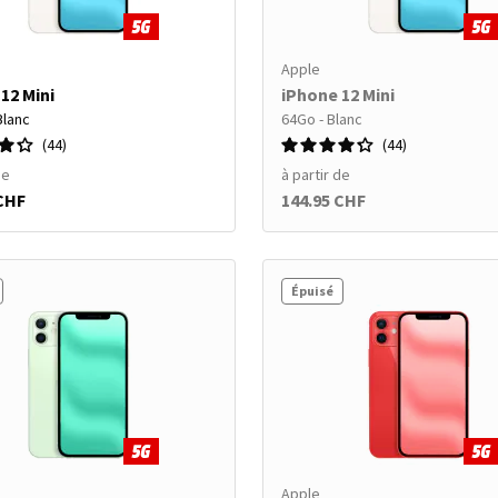
Apple
12 Mini
iPhone 12 Mini
Blanc
64Go - Blanc
44
44
de
à partir de
 CHF
144.95 CHF
Épuisé
Apple