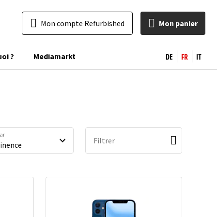
Mon compte Refurbished
Mon panier
DE
FR
IT
uoi ?
Mediamarkt
par
Filtrer