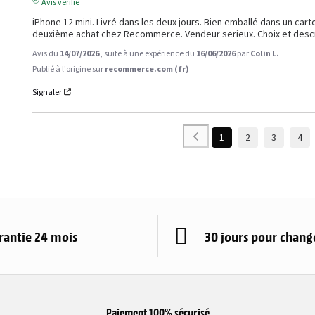
Avis vérifié
iPhone 12 mini. Livré dans les deux jours. Bien emballé dans un car
deuxième achat chez Recommerce. Vendeur serieux. Choix et descri
Avis du
14/07/2026
, suite à une expérience du
16/06/2026
par
Colin L.
Publié à l'origine sur
recommerce.com (fr)
Signaler
1
2
3
4
rantie 24 mois
30 jours pour change
Paiement 100% sécurisé