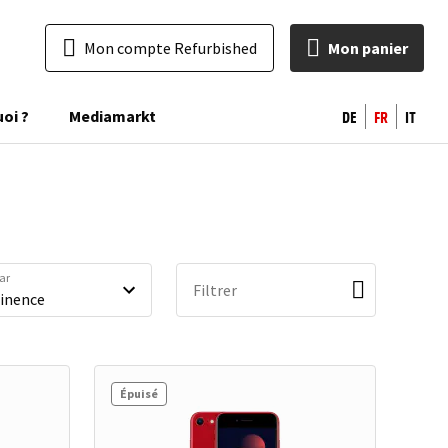
Mon compte Refurbished
Mon panier
DE
FR
IT
uoi ?
Mediamarkt
par
Filtrer
Épuisé