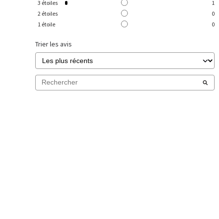
3
étoiles
1
2
étoiles
0
1
étoile
0
Trier les avis