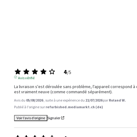
4
/
5
Avis vérifié
La livraison s'est déroulée sans problème, l'appareil correspond à c
est vraiment neuve (comme commandé séparément).
Avis du
05/08/2026
, suite à une expérience du
21/07/2026
par
Roland W.
Publié à l'origine sur
refurbished.mediamarkt.ch (de)
Voir l’avis d’origine
Signaler