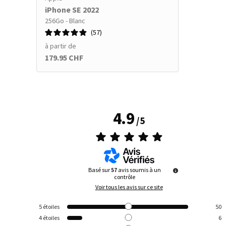
iPhone SE 2022
256Go - Blanc
57
à partir de
179.95 CHF
4.9
/
5
Basé sur
57
avis soumis à un
contrôle
Voir tous les avis sur ce site
5
étoiles
50
4
étoiles
6