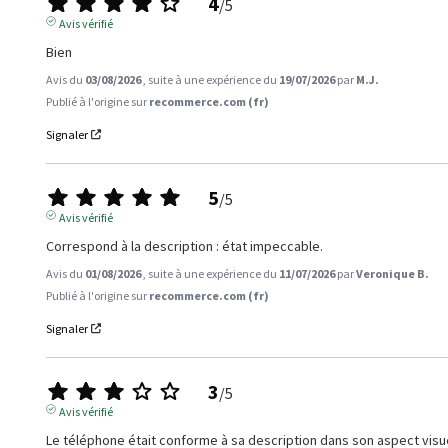
4
/
5
Avis vérifié
Bien
Avis du
03/08/2026
, suite à une expérience du
19/07/2026
par
M.J.
Publié à l'origine sur
recommerce.com (fr)
Signaler
5
/
5
Avis vérifié
Correspond à la description : état impeccable.
Avis du
01/08/2026
, suite à une expérience du
11/07/2026
par
Veronique B.
Publié à l'origine sur
recommerce.com (fr)
Signaler
3
/
5
Avis vérifié
Le téléphone était conforme à sa description dans son aspect visuel 