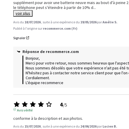
supplément pour avoir une batterie neuve mais au bout d'à peine 2 
le téléphone peut s'éteindre à partir de 10% d
...
voir plus
Avis du
18/07/2026
, suite à une expérience du
19/05/2026
par
Amélie S.
Publié à l'origine sur
recommerce.com (fr)
Signaler
Réponse de
recommerce.com
Bonjour,  

Merci pour votre retour, nous sommes heureux que l'aspect de
Nous sommes désolés que votre expérience n'ait pas été tot
N'hésitez pas à contacter notre service client pour que l'on é
Cordialement.

L’équipe recommerce
4
/
5
Avis vérifié
conforme à la description et aux photos.
Avis du
15/07/2026
, suite à une expérience du
24/06/2026
par
Lucien B.