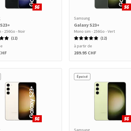
g
Samsung
 S23+
Galaxy S23+
 - 256Go - Noir
Mono sim - 256Go - Vert
12
12
de
à partir de
 CHF
289.95 CHF
Épuisé
g
Samsung