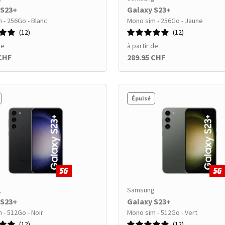
 S23+
Galaxy S23+
 - 256Go - Blanc
Mono sim - 256Go - Jaune
12
12
de
à partir de
 CHF
289.95 CHF
Épuisé
g
Samsung
 S23+
Galaxy S23+
 - 512Go - Noir
Mono sim - 512Go - Vert
12
12