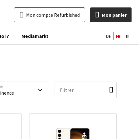
Mon compte Refurbished
Mon panier
DE
FR
IT
uoi ?
Mediamarkt
par
Filtrer