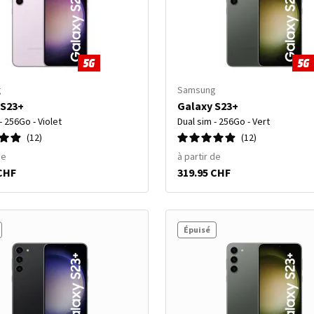
g
Samsung
 S23+
Galaxy S23+
- 256Go - Violet
Dual sim - 256Go - Vert
12
12
de
à partir de
 CHF
319.95 CHF
Épuisé