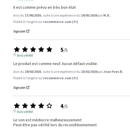
Il est comme prévu en très bon état
Avis du
17/06/2026
, suite à une expérience du
14/05/2026
par
M.D.
Publié à l'origine sur
recommerce.com (fr)
Signaler
5
/
5
Avis vérifié
Le produit est comme neuf. Aucun défaut visible.
Avis du
19/03/2026
, suite à une expérience du
23/02/2026
par
Jean-Yves B.
Publié à l'origine sur
recommerce.com (fr)
Signaler
4
/
5
Avis vérifié
Le son est médiocre malheureusement 

Peut-être pas vérifié lors du reconditionnement