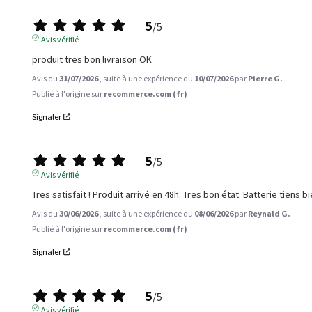
5
/
5
Avis vérifié
produit tres bon livraison OK
Avis du
31/07/2026
, suite à une expérience du
10/07/2026
par
Pierre G.
Publié à l'origine sur
recommerce.com (fr)
Signaler
5
/
5
Avis vérifié
Tres satisfait ! Produit arrivé en 48h. Tres bon état. Batterie tiens b
Avis du
30/06/2026
, suite à une expérience du
08/06/2026
par
Reynald G.
Publié à l'origine sur
recommerce.com (fr)
Signaler
5
/
5
Avis vérifié