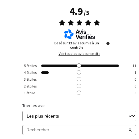
4.9
/
5
Basé sur
12
avis soumis à un
contrôle
Voir tous les avis sur ce site
5
étoiles
11
4
étoiles
1
3
étoiles
0
2
étoiles
0
1
étoile
0
Trier les avis