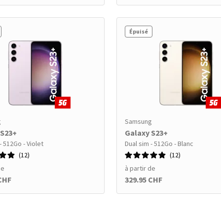
Épuisé
g
Samsung
 S23+
Galaxy S23+
- 512Go - Violet
Dual sim - 512Go - Blanc
12
12
de
à partir de
 CHF
329.95 CHF