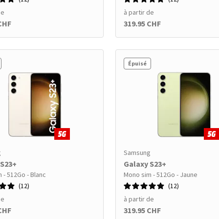
de
à partir de
 CHF
319.95 CHF
Épuisé
g
Samsung
 S23+
Galaxy S23+
 - 512Go - Blanc
Mono sim - 512Go - Jaune
12
12
de
à partir de
 CHF
319.95 CHF