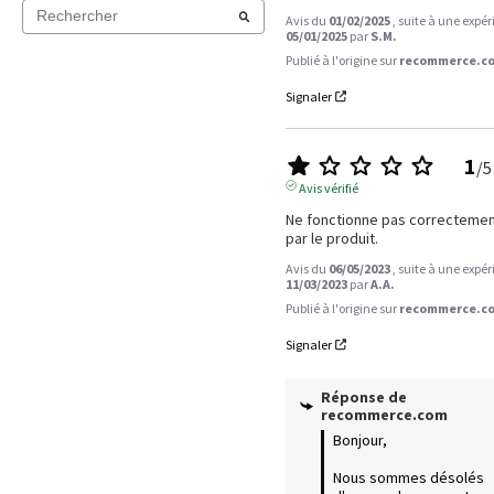
Avis du
01/02/2025
, suite à une expé
05/01/2025
par
S.M.
Publié à l'origine sur
recommerce.co
Signaler
1
/
5
Avis vérifié
Ne fonctionne pas correctement
par le produit.
Avis du
06/05/2023
, suite à une expé
11/03/2023
par
A.A.
Publié à l'origine sur
recommerce.co
Signaler
Réponse de
recommerce.com
Bonjour,

Nous sommes désolés 