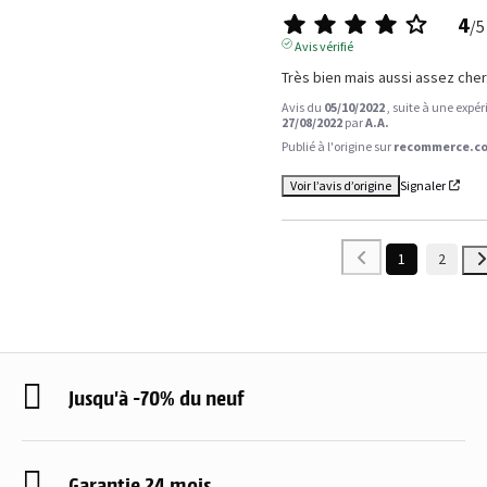
4
/
5
Avis vérifié
Très bien mais aussi assez cher
Avis du
05/10/2022
, suite à une expé
27/08/2022
par
A.A.
Publié à l'origine sur
recommerce.co
Voir l’avis d’origine
Signaler
1
2
Jusqu'à -70% du neuf
Garantie 24 mois