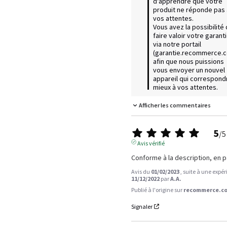
d'apprendre que votre 
produit ne réponde pas à
vos attentes.

Vous avez la possibilité 
faire valoir votre garanti
via notre portail 
(garantie.recommerce.c
afin que nous puissions 
vous envoyer un nouvel 
appareil qui correspondr
mieux à vos attentes.
Afficher les commentaires
5
/
5
Avis vérifié
Conforme à la description, en pa
Avis du
01/02/2023
, suite à une expé
11/12/2022
par
A.A.
Publié à l'origine sur
recommerce.co
Signaler