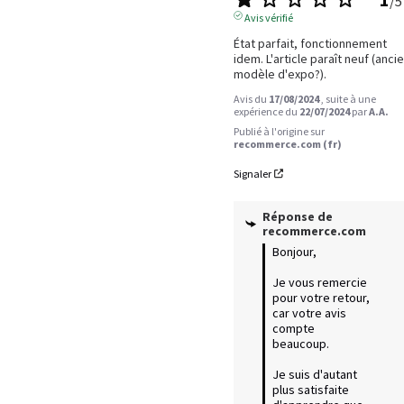
/
5
Avis vérifié
État parfait, fonctionnement 
idem. L'article paraît neuf (ancie
modèle d'expo?).
Avis du
17/08/2024
, suite à une
expérience du
22/07/2024
par
A.A.
Publié à l'origine sur
recommerce.com (fr)
Signaler
Réponse de
recommerce.com
Bonjour,

Je vous remercie 
pour votre retour, 
car votre avis 
compte 
beaucoup.

Je suis d'autant 
plus satisfaite 