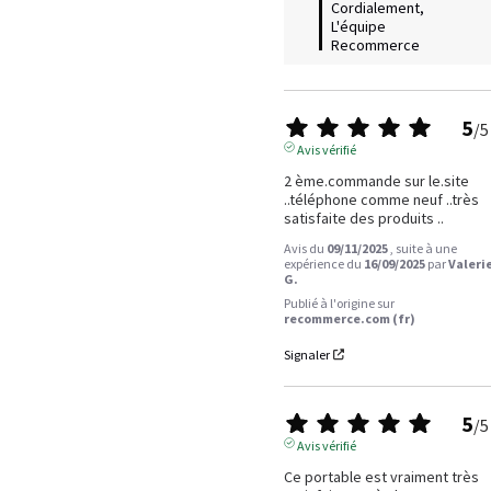
Cordialement,

L'équipe 
Recommerce
5
/
5
Avis vérifié
2 ème.commande sur le.site 
..téléphone comme neuf ..très 
satisfaite des produits ..
Avis du
09/11/2025
, suite à une
expérience du
16/09/2025
par
Valeri
G.
Publié à l'origine sur
recommerce.com (fr)
Signaler
5
/
5
Avis vérifié
Ce portable est vraiment très 