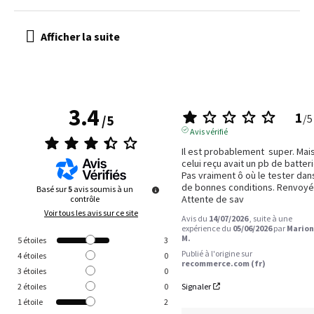
3.4
1
/
5
/
5
Avis vérifié
Il est probablement  super. Mais
celui reçu avait un pb de batterie
Pas vraiment ô où le tester dans
de bonnes conditions. Renvoyé.
Basé sur
5
avis soumis à un
Attente de sav
contrôle
Voir tous les avis sur ce site
Avis du
14/07/2026
, suite à une
expérience du
05/06/2026
par
Marion
M.
5
étoiles
3
Publié à l'origine sur
4
étoiles
0
recommerce.com (fr)
3
étoiles
0
Signaler
2
étoiles
0
1
étoile
2