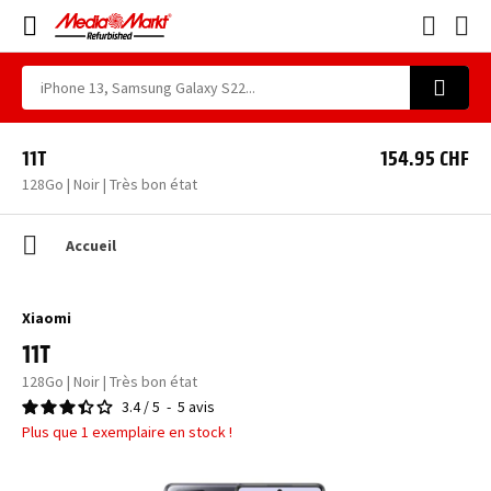
11T
154.95 CHF
128Go | Noir | Très bon état
Accueil
Xiaomi
11T
128Go | Noir | Très bon état
3.4
/
5
-
5
avis
Plus que 1 exemplaire en stock !