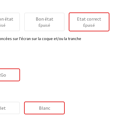
on état
Bon état
Etat correct
isé
Épuisé
Épuisé
ncées sur l'écran sur la coque et/ou la tranche
2Go
let
Blanc