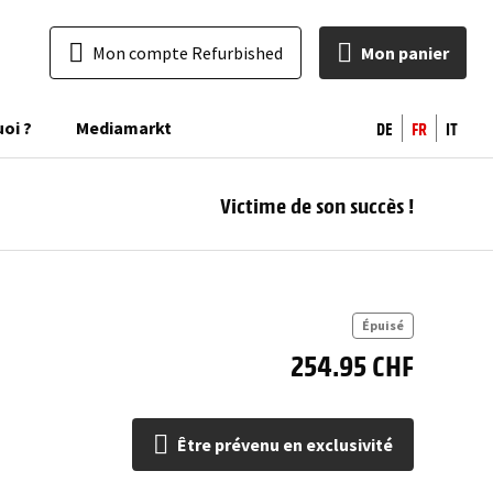
Mon compte Refurbished
Mon panier
DE
FR
IT
uoi ?
Mediamarkt
Victime de son succès !
pr
excl
Épuisé
254.95 CHF
Être prévenu en exclusivité