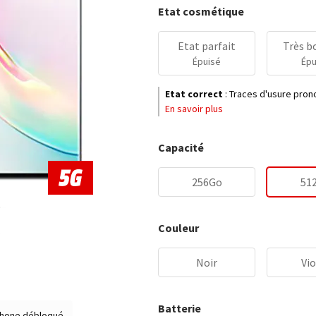
Etat cosmétique
Etat parfait
Très b
Épuisé
Épu
Etat correct
:
Traces d'usure prono
En savoir plus
Capacité
256Go
51
Couleur
Noir
Vio
Batterie
hone débloqué