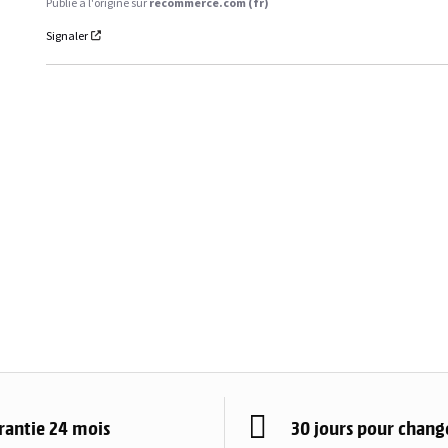
Publié à l'origine sur
recommerce.com (fr)
Signaler
rantie 24 mois
30 jours pour change