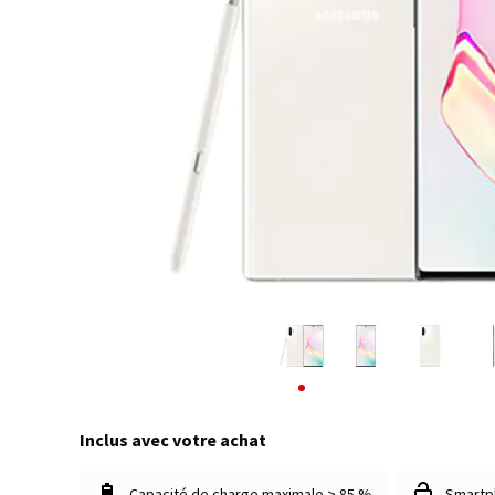
Inclus avec votre achat
Capacité de charge maximale > 85 %
Smartp