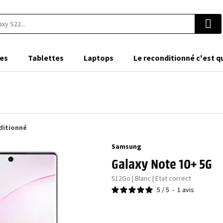
es
Tablettes
Laptops
Le reconditionné c'est q
ditionné
Samsung
Galaxy Note 10+ 5G
512Go | Blanc | Etat correct
5
/
5
-
1
avis