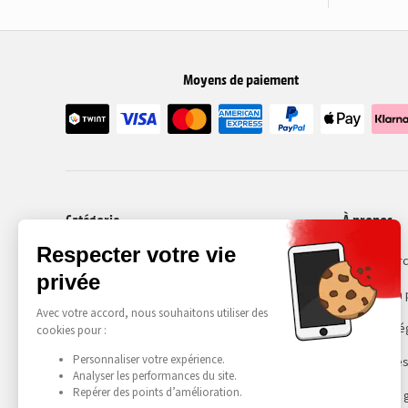
Moyens de paiement
Catégorie
À propos
Smartphones
Recommerc
Choisir son
Mentions lé
Gestion des
Conditions 