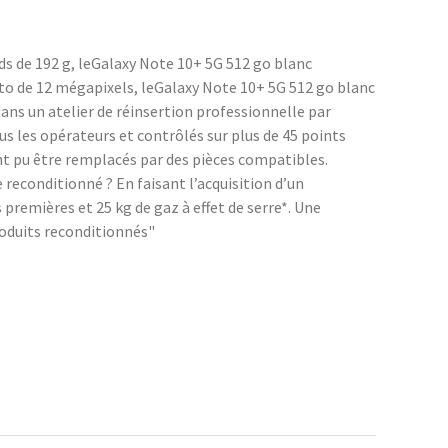
ds de 192 g, leGalaxy Note 10+ 5G 512 go blanc
hoto de 12 mégapixels, leGalaxy Note 10+ 5G 512 go blanc
ans un atelier de réinsertion professionnelle par
 les opérateurs et contrôlés sur plus de 45 points
ont pu être remplacés par des pièces compatibles.
econditionné ? En faisant l’acquisition d’un
remières et 25 kg de gaz à effet de serre*. Une
roduits reconditionnés"