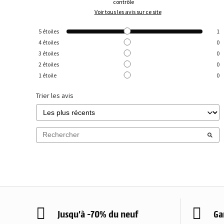
contrôle
Voir tous les avis sur ce site
5
étoiles
1
4
étoiles
0
3
étoiles
0
2
étoiles
0
1
étoile
0
Trier les avis
Jusqu'à -70% du neuf
Ga