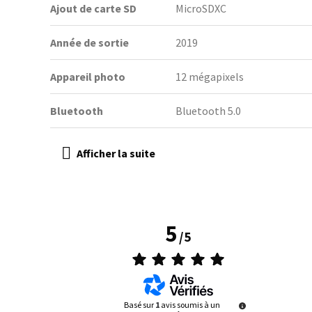
Ajout de carte SD
MicroSDXC
Année de sortie
2019
Appareil photo
12 mégapixels
Bluetooth
Bluetooth 5.0
5
/
5
Basé sur
1
avis soumis à un