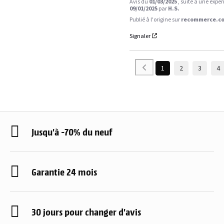
Avis du
01/03/2025
, suite à une expé
09/01/2025
par
H.S.
Publié à l'origine sur
recommerce.co
Signaler
1
2
3
4
Jusqu'à -70% du neuf
Garantie 24 mois
30 jours pour changer d'avis