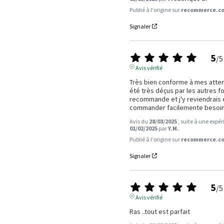
Publié à l'origine sur
recommerce.co
Signaler
5
/
5
Avis vérifié
Très bien conforme à mes attent
été très déçus par les autres fo
recommande et j'y reviendrais e
commander facilemente besoin
Avis du
28/03/2025
, suite à une expé
01/02/2025
par
Y.M.
Publié à l'origine sur
recommerce.co
Signaler
5
/
5
Avis vérifié
Ras ..tout est parfait