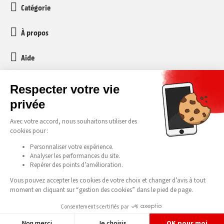
Catégorie
À propos
Aide
Service client
media-markt-refurbished@recommerce.com
Lundi-Vendredi 08:00-17:00
Tous nos prix s’entendent TVA et taxe anticipée de recyclage (TAR) incluses.
Être prévenu en exclusivité
Erreurs et fautes d'impression réservées. © 2026 Media Markt