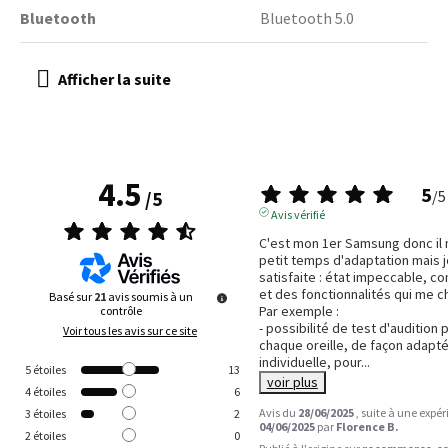
Bluetooth
Bluetooth 5.0
4.5
5
/
5
/
5
Avis vérifié
C'est mon 1er Samsung donc il m'
petit temps d'adaptation mais j
satisfaite : état impeccable, c
et des fonctionnalités qui me ch
Basé sur
21
avis soumis à un
Par exemple : 

contrôle
- possibilité de test d'audition
Voir tous les avis sur ce site
chaque oreille, de façon adapté
individuelle, pour
...
5
étoiles
13
voir plus
4
étoiles
6
Avis du
28/06/2025
, suite à une expé
3
étoiles
2
04/06/2025
par
Florence B.
2
étoiles
0