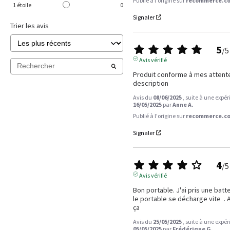
Publié à l'origine sur
recommerce.co
1
étoile
0
Signaler
Trier les avis
5
/
5
Avis vérifié
Produit conforme à mes attentes
description
Avis du
08/06/2025
, suite à une expé
16/05/2025
par
Anne A.
Publié à l'origine sur
recommerce.co
Signaler
4
/
5
Avis vérifié
Bon portable. J'ai pris une batt
le portable se décharge vite  .
ça
Avis du
25/05/2025
, suite à une expé
05/05/2025
par
Frédérique G.