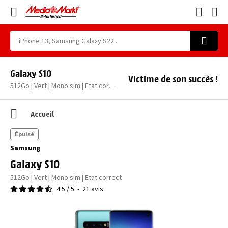
Galaxy S10
Victime de son succès !
512Go | Vert | Mono sim | Etat correct
Accueil
Épuisé
Samsung
Galaxy S10
512Go | Vert | Mono sim | Etat correct
4.5
/
5
-
21
avis