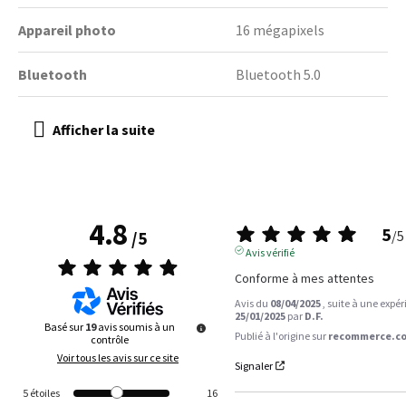
Appareil photo
16 mégapixels
Bluetooth
Bluetooth 5.0
4.8
5
/
5
/
5
Avis vérifié
Conforme à mes attentes
Avis du
08/04/2025
, suite à une expé
25/01/2025
par
D.F.
Basé sur
19
avis soumis à un
Publié à l'origine sur
recommerce.co
contrôle
Voir tous les avis sur ce site
Signaler
5
étoiles
16