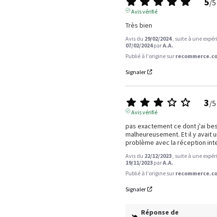
5
/
5
Avis vérifié
Très bien
Avis du
29/02/2024
, suite à une expé
07/02/2024
par
A.A.
Publié à l'origine sur
recommerce.co
Signaler
3
/
5
Avis vérifié
pas exactement ce dont j'ai bes
malheureusement. Et il y avait u
problème avec la réception int
Avis du
22/12/2023
, suite à une expé
19/11/2023
par
A.A.
Publié à l'origine sur
recommerce.co
Signaler
Réponse de