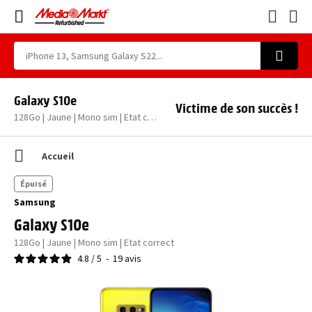
Galaxy S10e
Victime de son succès !
128Go | Jaune | Mono sim | Etat correct
Accueil
Épuisé
Samsung
Galaxy S10e
128Go | Jaune | Mono sim | Etat correct
4.8
/
5
-
19
avis