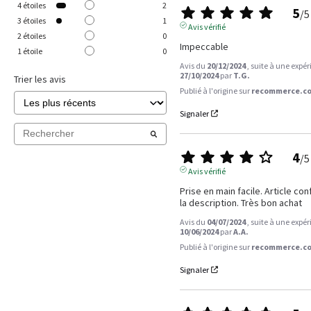
4
étoiles
2
5
/
5
3
étoiles
1
Avis vérifié
2
étoiles
0
Impeccable
1
étoile
0
Avis du
20/12/2024
, suite à une expé
27/10/2024
par
T.G.
Trier les avis
Publié à l'origine sur
recommerce.co
Signaler
4
/
5
Avis vérifié
Prise en main facile. Article con
la description. Très bon achat
Avis du
04/07/2024
, suite à une expé
10/06/2024
par
A.A.
Publié à l'origine sur
recommerce.co
Signaler