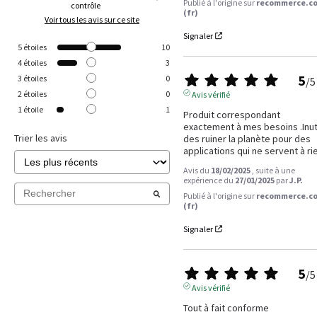
Publié à l'origine sur
recommerce.c
contrôle
(fr)
Voir tous les avis sur ce site
Signaler
5
étoiles
10
4
étoiles
3
5
3
étoiles
0
/
5
2
étoiles
0
Avis vérifié
1
étoile
1
Produit correspondant 
exactement à mes besoins .Inuti
Trier les avis
des ruiner la planète pour des 
applications qui ne servent à ri
Avis du
18/02/2025
, suite à une
expérience du
27/01/2025
par
J.P.
Publié à l'origine sur
recommerce.c
(fr)
Signaler
5
/
5
Avis vérifié
Tout à fait conforme