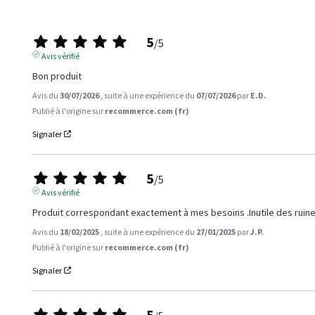
5
/
5
Avis vérifié
Bon produit
Avis du
30/07/2026
, suite à une expérience du
07/07/2026
par
E.D.
Publié à l'origine sur
recommerce.com (fr)
Signaler
5
/
5
Avis vérifié
Produit correspondant exactement à mes besoins .Inutile des ruiner
Avis du
18/02/2025
, suite à une expérience du
27/01/2025
par
J.P.
Publié à l'origine sur
recommerce.com (fr)
Signaler
5