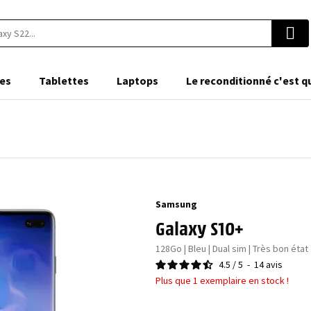
es
Tablettes
Laptops
Le reconditionné c'est q
Samsung
Galaxy S10+
128Go | Bleu | Dual sim | Très bon état
4.5
/
5
-
14
avis
Plus que 1 exemplaire en stock !