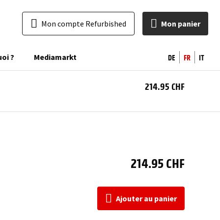
Mon compte Refurbished
Mon panier
DE
FR
IT
uoi ?
Mediamarkt
214.95 CHF
Ajo
a
pan
214.95 CHF
Ajouter au panier