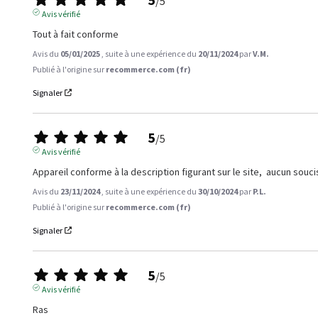
/
5
Avis vérifié
Tout à fait conforme
Avis du
05/01/2025
, suite à une expérience du
20/11/2024
par
V.M.
Publié à l'origine sur
recommerce.com (fr)
Signaler
5
/
5
Avis vérifié
Appareil conforme à la description figurant sur le site,  aucun soucis 
Avis du
23/11/2024
, suite à une expérience du
30/10/2024
par
P.L.
Publié à l'origine sur
recommerce.com (fr)
Signaler
5
/
5
Avis vérifié
Ras