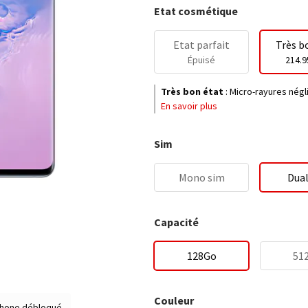
Etat cosmétique
Etat parfait
Très b
Épuisé
214.9
Très bon état
:
Micro-rayures négli
En savoir plus
Sim
Mono sim
Dual
Capacité
128Go
51
Couleur
hone débloqué