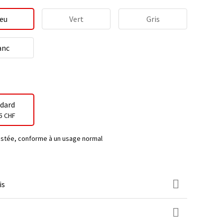
eu
Vert
Gris
anc
dard
5 CHF
testée, conforme à un usage normal
is