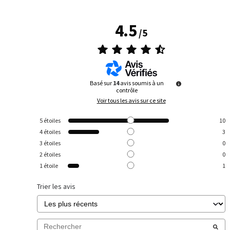
4.5
/
5
Basé sur
14
avis soumis à un
contrôle
Voir tous les avis sur ce site
5
étoiles
10
4
étoiles
3
3
étoiles
0
2
étoiles
0
1
étoile
1
Trier les avis