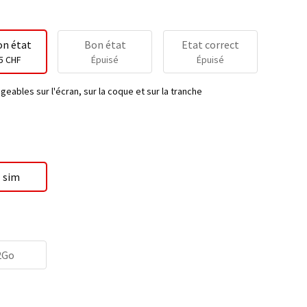
on état
Bon état
Etat correct
5 CHF
Épuisé
Épuisé
geables sur l'écran, sur la coque et sur la tranche
 sim
2Go