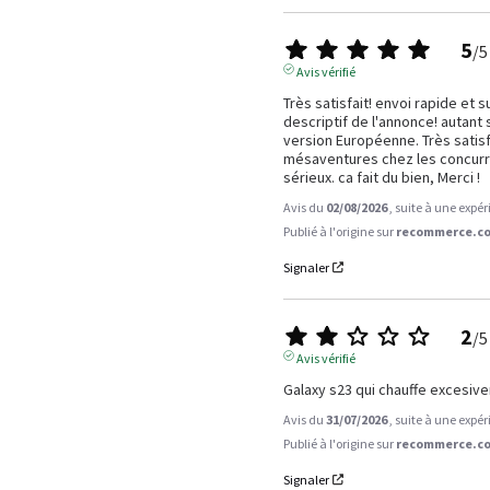
5
/
5
Avis vérifié
Très satisfait! envoi rapide et 
descriptif de l'annonce! autant su
version Européenne. Très satisfa
mésaventures chez les concurren
sérieux. ca fait du bien, Merci !
Avis du
02/08/2026
, suite à une expé
Publié à l'origine sur
recommerce.co
Signaler
2
/
5
Avis vérifié
Galaxy s23 qui chauffe excesiv
Avis du
31/07/2026
, suite à une expé
Publié à l'origine sur
recommerce.co
Signaler