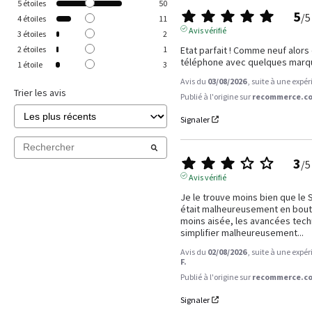
5
étoiles
50
5
/
5
4
étoiles
11
Avis vérifié
3
étoiles
2
Etat parfait ! Comme neuf alors 
2
étoiles
1
téléphone avec quelques marq
1
étoile
3
Avis du
03/08/2026
, suite à une expé
Trier les avis
Publié à l'origine sur
recommerce.co
Signaler
3
/
5
Avis vérifié
Je le trouve moins bien que le S
était malheureusement en bout de
moins aisée, les avancées tech
simplifier malheureusement...
Avis du
02/08/2026
, suite à une expé
F.
Publié à l'origine sur
recommerce.co
Signaler