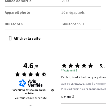
Année de sortie
2023
Appareil photo
50 mégapixels
Bluetooth
Bluetooth 5.3
4.6
5
/
5
/
5
Avis vérifié
Parfait, tout à fait ce que j'atte
Avis du
05/08/2026
, suite à une expé
Publié à l'origine sur
recommerce.co
Basé sur
67
avis soumis à un
contrôle
Signaler
Voir tous les avis sur ce site