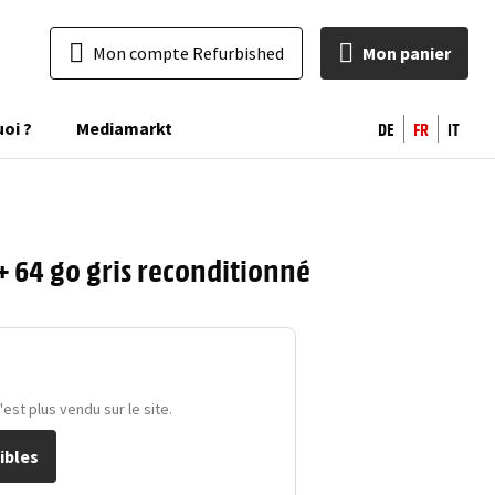
Mon compte Refurbished
Mon panier
DE
FR
IT
uoi ?
Mediamarkt
 64 go gris reconditionné
st plus vendu sur le site.
ibles