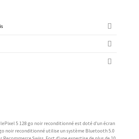
is
lePixel 5 128 go noir reconditionné est doté d'un écran
 go noir reconditionné utilise un système Bluetooth 5.0
ar Recommerce Swiss. Fort d’une expertise de plus de 10