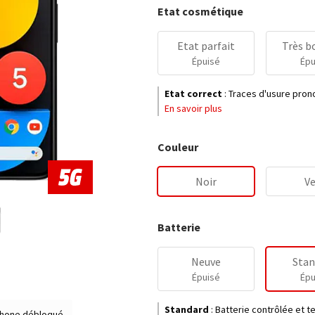
Etat cosmétique
Etat parfait
Très b
Épuisé
Épu
Etat correct
:
Traces d'usure prono
En savoir plus
Couleur
Noir
Ve
Batterie
Neuve
Stan
Épuisé
Épu
Standard
:
Batterie contrôlée et 
hone débloqué