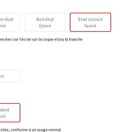
on état
Bon état
Etat correct
isé
Épuisé
Épuisé
ncées sur l'écran sur la coque et/ou la tranche
rt
dard
isé
testée, conforme à un usage normal