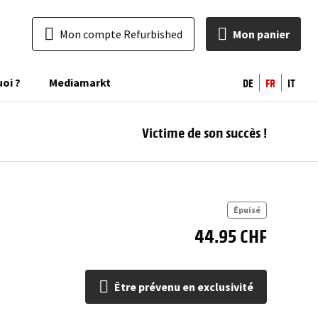
Mon compte Refurbished
Mon panier
DE
FR
IT
uoi ?
Mediamarkt
Victime de son succès !
pr
excl
Épuisé
44.95 CHF
Être prévenu en exclusivité