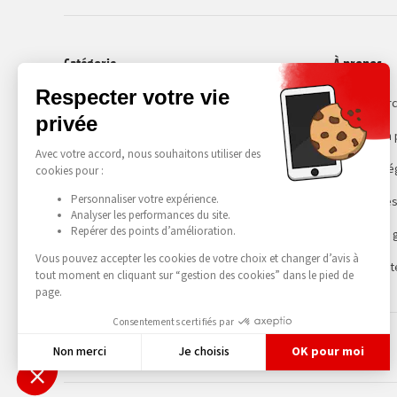
Catégorie
À propos
Smartphones
Recommerc
Choisir son
Mentions lé
Gestion des
Conditions 
Accessibilit