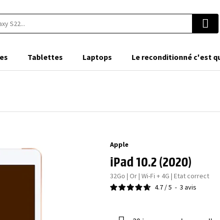
es
Tablettes
Laptops
Le reconditionné c'est q
Apple
iPad 10.2 (2020)
32Go | Or | Wi-Fi + 4G | Etat correct
4.7
/
5
-
3
avis