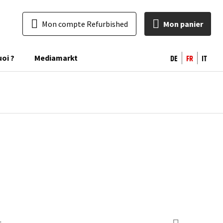
Mon compte Refurbished
Mon panier
DE
FR
IT
uoi ?
Mediamarkt