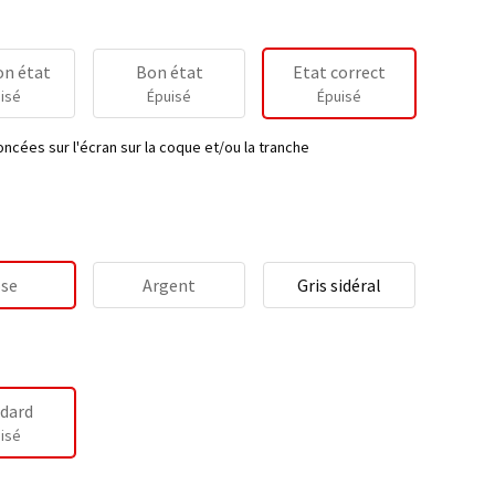
on état
Bon état
Etat correct
isé
Épuisé
Épuisé
ncées sur l'écran sur la coque et/ou la tranche
se
Argent
Gris sidéral
dard
isé