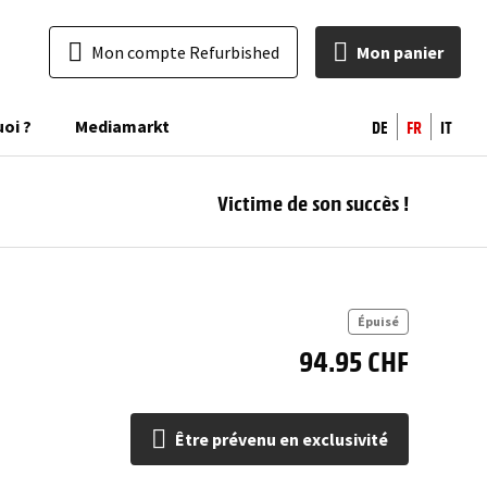
Mon compte Refurbished
Mon panier
DE
FR
IT
uoi ?
Mediamarkt
Victime de son succès !
pr
excl
Épuisé
94.95 CHF
Être prévenu en exclusivité