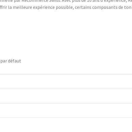
ionnelle par Recommerce Swiss. Avec plus de 10 ans d'expérience, 
’offrir la meilleure expérience possible, certains composants de to
 par défaut