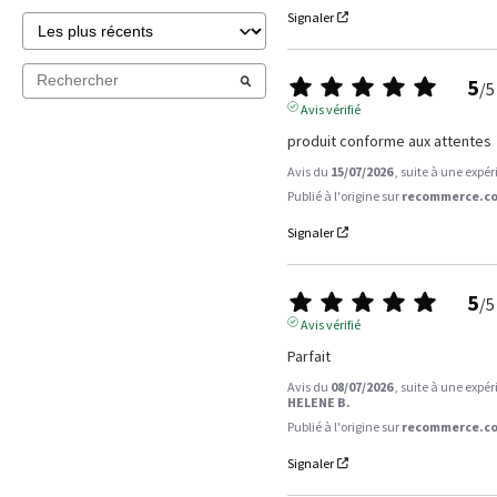
Signaler
5
/
5
Avis vérifié
produit conforme aux attentes
Avis du
15/07/2026
, suite à une expé
Publié à l'origine sur
recommerce.co
Signaler
5
/
5
Avis vérifié
Parfait
Avis du
08/07/2026
, suite à une expé
HELENE B.
Publié à l'origine sur
recommerce.co
Signaler