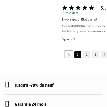
5
/
5
Avis vérifié
Envoi rapide, État parfait
Avis du
09/01/2026
, suite à une expé
Publié à l'origine sur
recommerce.co
Signaler
1
2
3
4
Jusqu'à -70% du neuf
Garantie 24 mois