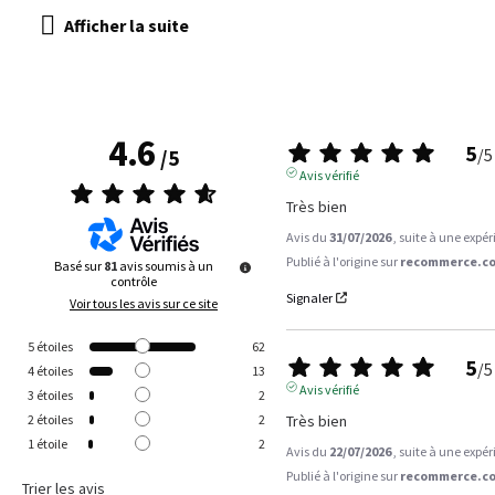
4.6
5
/
5
/
5
Avis vérifié
Très bien
Avis du
31/07/2026
, suite à une expé
Publié à l'origine sur
recommerce.co
Basé sur
81
avis soumis à un
contrôle
Signaler
Voir tous les avis sur ce site
5
étoiles
62
5
/
5
4
étoiles
13
Avis vérifié
3
étoiles
2
Très bien
2
étoiles
2
1
étoile
2
Avis du
22/07/2026
, suite à une expé
Publié à l'origine sur
recommerce.co
Trier les avis