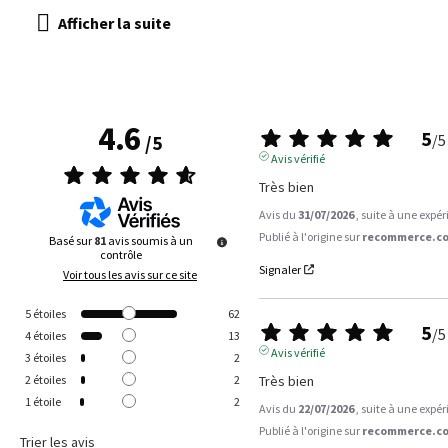
4.6
5
/
5
/
5
Avis vérifié
Très bien
Avis du
31/07/2026
, suite à une expé
Publié à l'origine sur
recommerce.co
Basé sur
81
avis soumis à un
contrôle
Signaler
Voir tous les avis sur ce site
5
étoiles
62
5
/
5
4
étoiles
13
Avis vérifié
3
étoiles
2
Très bien
2
étoiles
2
1
étoile
2
Avis du
22/07/2026
, suite à une expé
Publié à l'origine sur
recommerce.co
Trier les avis