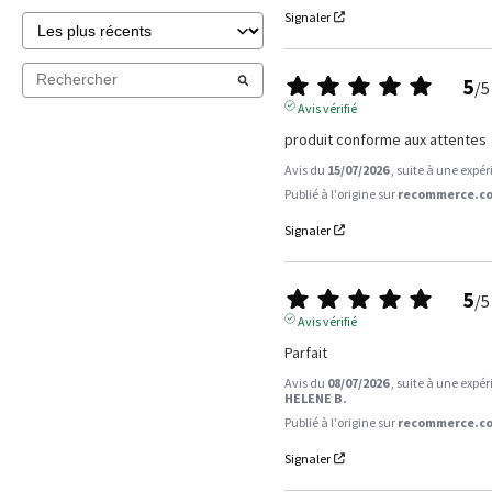
Signaler
5
/
5
Avis vérifié
produit conforme aux attentes
Avis du
15/07/2026
, suite à une expé
Publié à l'origine sur
recommerce.co
Signaler
5
/
5
Avis vérifié
Parfait
Avis du
08/07/2026
, suite à une expé
HELENE B.
Publié à l'origine sur
recommerce.co
Signaler