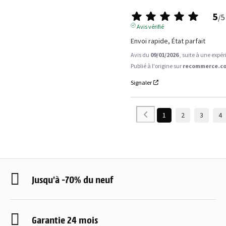
5
/
5
Avis vérifié
Envoi rapide, État parfait
Avis du
09/01/2026
, suite à une expé
Publié à l'origine sur
recommerce.co
Signaler
1
2
3
4
Jusqu'à -70% du neuf
Garantie 24 mois