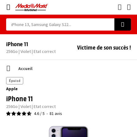
iPhone 11
Victime de son succès !
256Go | Violet | Etat correct
Accueil
Épuisé
Apple
iPhone 11
256Go | Violet | Etat correct
4.6
/
5
-
81
avis