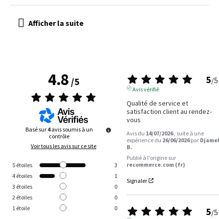
4.8
5
/
5
/
5
Avis vérifié
Qualité de service et 
satisfaction client au rendez-
vous
Basé sur
4
avis soumis à un
Avis du
14/07/2026
, suite à une
contrôle
expérience du
26/06/2026
par
Djame
Voir tous les avis sur ce site
B.
Publié à l'origine sur
recommerce.com (fr)
5
étoiles
3
4
étoiles
1
Signaler
3
étoiles
0
2
étoiles
0
1
étoile
0
5
/
5