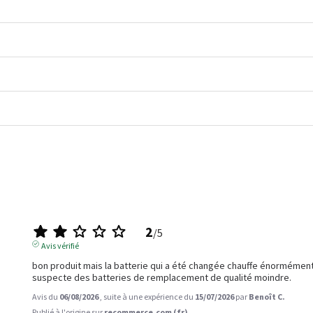
2
/
5
Avis vérifié
bon produit mais la batterie qui a été changée chauffe énormément
suspecte des batteries de remplacement de qualité moindre.
Avis du
06/08/2026
, suite à une expérience du
15/07/2026
par
Benoît C.
Publié à l'origine sur
recommerce.com (fr)