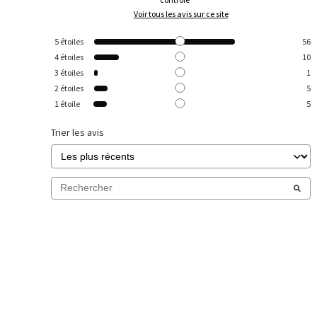
Voir tous les avis sur ce site
5
étoiles
56
4
étoiles
10
3
étoiles
1
2
étoiles
5
1
étoile
5
Trier les avis