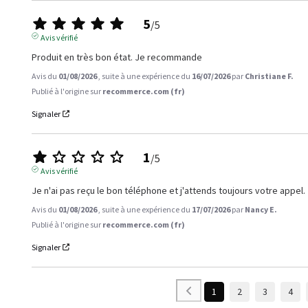
5
/
5
Avis vérifié
Produit en très bon état. Je recommande
Avis du
01/08/2026
, suite à une expérience du
16/07/2026
par
Christiane F.
Publié à l'origine sur
recommerce.com (fr)
Signaler
1
/
5
Avis vérifié
Je n'ai pas reçu le bon téléphone et j'attends toujours votre appel.
Avis du
01/08/2026
, suite à une expérience du
17/07/2026
par
Nancy E.
Publié à l'origine sur
recommerce.com (fr)
Signaler
1
2
3
4