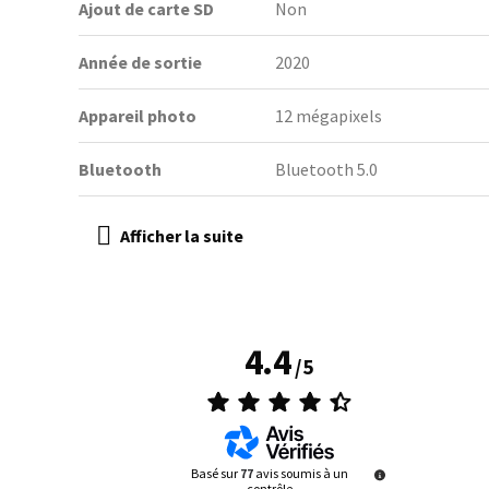
Ajout de carte SD
Non
Année de sortie
2020
Appareil photo
12 mégapixels
Bluetooth
Bluetooth 5.0
4.4
/
5
Basé sur
77
avis soumis à un
contrôle