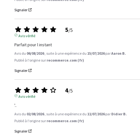
Signaler
5
/
5
Avis vérifié
Parfait pour l instant
Avis du
06/08/2026
, suite à une expérience du
15/07/2026
par
Aaron B.
Publié à l'origine sur
recommerce.com (fr)
Signaler
4
/
5
Avis vérifié
'..
Avis du
02/08/2026
, suite à une expérience du
11/07/2026
par
Didier B.
Publié à l'origine sur
recommerce.com (fr)
Signaler