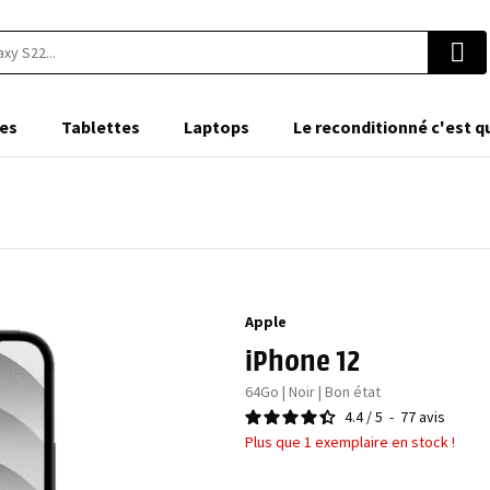
es
Tablettes
Laptops
Le reconditionné c'est q
Apple
iPhone 12
64Go | Noir | Bon état
4.4
/
5
-
77
avis
Plus que 1 exemplaire en stock !