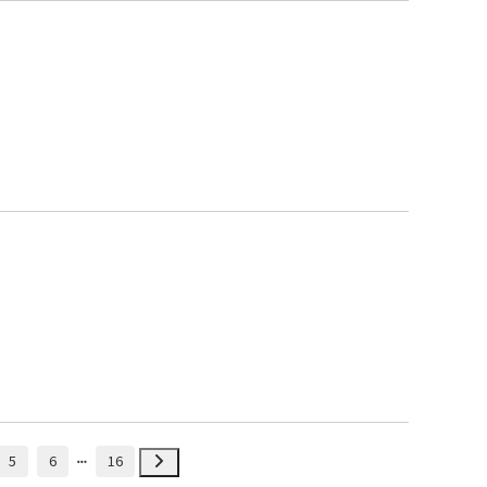
5
6
16