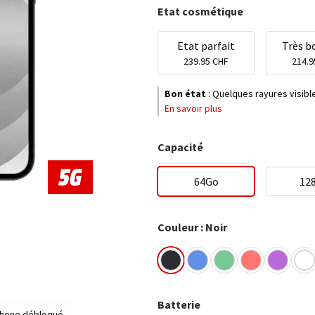
Etat cosmétique
Etat parfait
Très b
239.95 CHF
214.9
Bon état
:
Quelques rayures visibles
En savoir plus
Capacité
64Go
12
Couleur : Noir
Batterie
hone débloqué