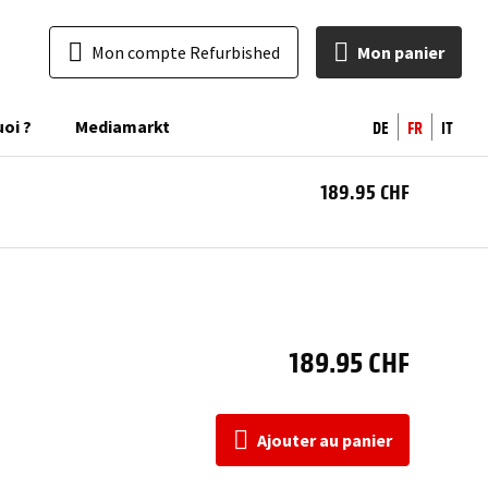
Mon compte Refurbished
Mon panier
DE
FR
IT
uoi ?
Mediamarkt
189.95 CHF
Ajo
a
pan
189.95 CHF
Ajouter au panier