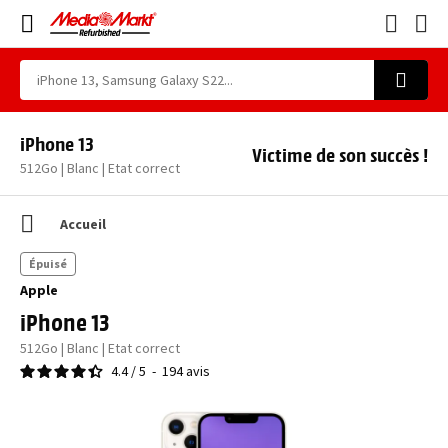
iPhone 13
Victime de son succès !
512Go | Blanc | Etat correct
Accueil
Épuisé
Apple
iPhone 13
512Go | Blanc | Etat correct
4.4
/
5
-
194
avis