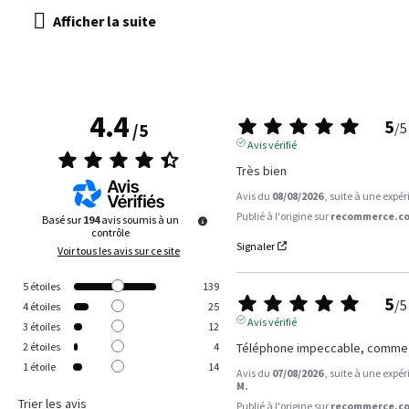
4.4
5
/
5
/
5
Avis vérifié
Très bien
Avis du
08/08/2026
, suite à une expé
Publié à l'origine sur
recommerce.co
Basé sur
194
avis soumis à un
contrôle
Signaler
Voir tous les avis sur ce site
5
étoiles
139
5
/
5
4
étoiles
25
Avis vérifié
3
étoiles
12
Téléphone impeccable, comme 
2
étoiles
4
1
étoile
14
Avis du
07/08/2026
, suite à une expé
M.
Trier les avis
Publié à l'origine sur
recommerce.co