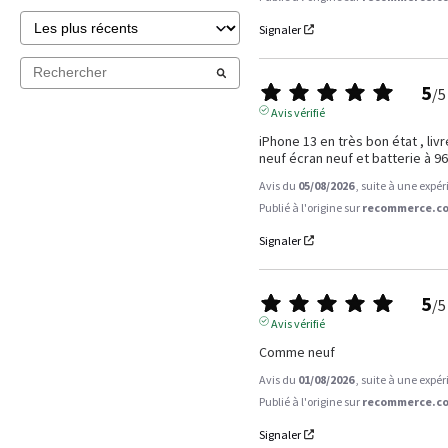
Signaler
5
/
5
Avis vérifié
iPhone 13 en très bon état , liv
neuf écran neuf et batterie à 
Avis du
05/08/2026
, suite à une expé
Publié à l'origine sur
recommerce.co
Signaler
5
/
5
Avis vérifié
Comme neuf
Avis du
01/08/2026
, suite à une expé
Publié à l'origine sur
recommerce.co
Signaler