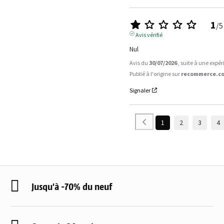
1
/
5
Avis vérifié
Nul
Avis du
30/07/2026
, suite à une expé
Publié à l'origine sur
recommerce.co
Signaler
1
2
3
4
Jusqu'à -70% du neuf