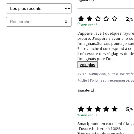
2
/
5
Avis vérifié
L'appareil avait quelques rayures
propre. J'espérais avoir une coqu
l'imaginais.Sur ces points je suis
En revanche il correspond à ce q
Il nécessite des réglages de dé
l'imaginais pour l'uti
...
voir plus
Avis du
03/08/2026
, suite à une expé
Publié à l'origine sur
recommerce.co
Signaler
5
/
5
Avis vérifié
Smartphone en excellent état, a
d’usure.batterie à 100%

Très satisfait de mon achat.