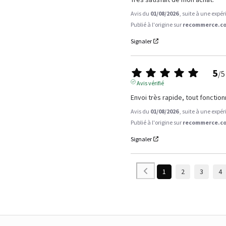
Avis du
01/08/2026
, suite à une expé
Publié à l'origine sur
recommerce.co
Signaler
5
/
5
Avis vérifié
Envoi très rapide, tout fonction
Avis du
01/08/2026
, suite à une expé
Publié à l'origine sur
recommerce.co
Signaler
1
2
3
4