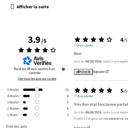
3.9
4
/
5
/
5
Avis vérifié
Bien
Avis du
06/08/2026
, suite à une expé
Basé sur
47
avis soumis à un
Utile
(0)
Signaler
contrôle
Voir tous les avis sur ce site
5
5
étoiles
25
/
5
4
étoiles
8
Avis vérifié
3
étoiles
3
Très Bon état fonctionne parfa
2
étoiles
6
Avis du
06/08/2026
, suite à une expé
1
étoile
5
Publié à l'origine sur
recommerce.co
Trier les avis
Signaler