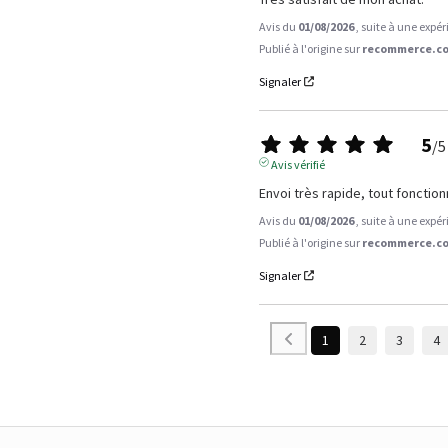
Avis du
01/08/2026
, suite à une expé
Publié à l'origine sur
recommerce.co
Signaler
5
/
5
Avis vérifié
Envoi très rapide, tout fonction
Avis du
01/08/2026
, suite à une expé
Publié à l'origine sur
recommerce.co
Signaler
1
2
3
4