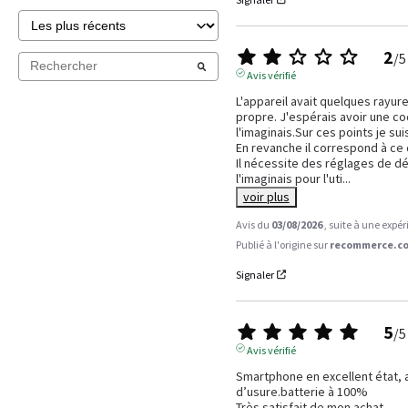
2
/
5
Avis vérifié
L'appareil avait quelques rayures
propre. J'espérais avoir une coqu
l'imaginais.Sur ces points je suis
En revanche il correspond à ce q
Il nécessite des réglages de dé
l'imaginais pour l'uti
...
voir plus
Avis du
03/08/2026
, suite à une expé
Publié à l'origine sur
recommerce.co
Signaler
5
/
5
Avis vérifié
Smartphone en excellent état, a
d’usure.batterie à 100%

Très satisfait de mon achat.