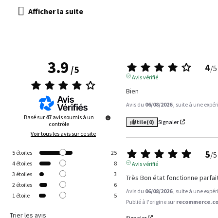
3.9
4
/
5
/
5
Avis vérifié
Bien
Avis du
06/08/2026
, suite à une expé
Basé sur
47
avis soumis à un
Utile
(0)
Signaler
contrôle
Voir tous les avis sur ce site
5
5
étoiles
25
/
5
4
étoiles
8
Avis vérifié
3
étoiles
3
Très Bon état fonctionne parfa
2
étoiles
6
Avis du
06/08/2026
, suite à une expé
1
étoile
5
Publié à l'origine sur
recommerce.co
Trier les avis
Signaler