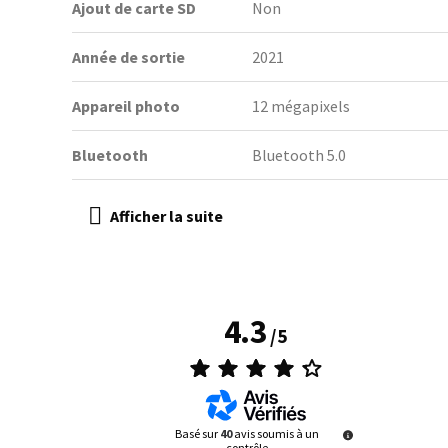
Ajout de carte SD
Non
Année de sortie
2021
Appareil photo
12 mégapixels
Bluetooth
Bluetooth 5.0
4.3
/
5
Basé sur
40
avis soumis à un
contrôle