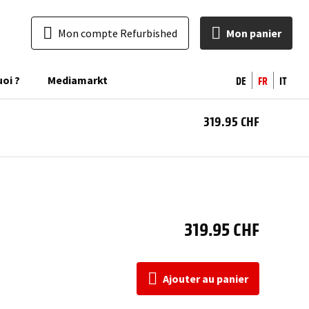
Mon compte Refurbished
Mon panier
DE
FR
IT
uoi ?
Mediamarkt
319.95 CHF
Ajo
a
pan
319.95 CHF
Ajouter au panier