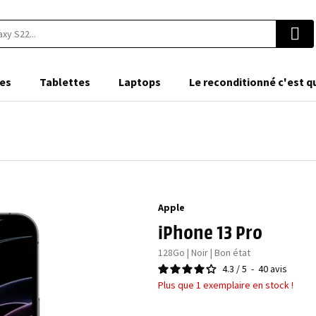
es
Tablettes
Laptops
Le reconditionné c'est q
Apple
iPhone 13 Pro
128Go | Noir | Bon état
4.3
/
5
-
40
avis
Plus que 1 exemplaire en stock !