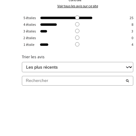
Voir tous les avis sur ce site
5
étoiles
25
4
étoiles
8
3
étoiles
3
2
étoiles
0
1
étoile
4
Trier les avis