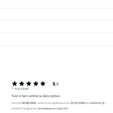
5
/
5
Avis vérifié
Tout à fait comme la description.
Avis du
03/08/2026
, suite à une expérience du
15/07/2026
par
Juliette Q.
Publié à l'origine sur
recommerce.com (fr)