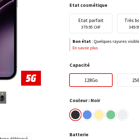
Etat cosmétique
Etat parfait
Très b
379.95 CHF
349.9
Bon état
:
Quelques rayures visibles
En savoir plus
Capacité
128Go
25
Couleur : Noir
Batterie
hone débloqué