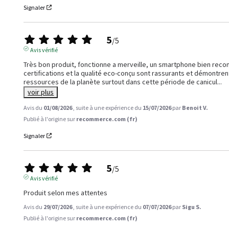
Signaler
5
/
5
Avis vérifié
Très bon produit, fonctionne a merveille, un smartphone bien recond
certifications et la qualité eco-conçu sont rassurants et démontre
ressources de la planète surtout dans cette période de canicul
...
voir plus
Avis du
01/08/2026
, suite à une expérience du
15/07/2026
par
Benoit V.
Publié à l'origine sur
recommerce.com (fr)
Signaler
5
/
5
Avis vérifié
Produit selon mes attentes
Avis du
29/07/2026
, suite à une expérience du
07/07/2026
par
Sigu S.
Publié à l'origine sur
recommerce.com (fr)