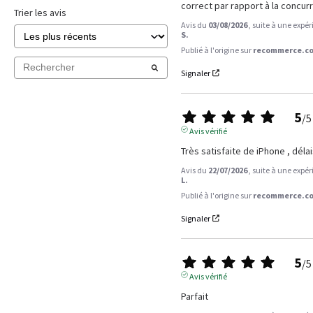
correct par rapport à la concur
Trier les avis
Avis du
03/08/2026
, suite à une expé
S.
Publié à l'origine sur
recommerce.co
Signaler
5
/
5
Avis vérifié
Très satisfaite de iPhone , délai
Avis du
22/07/2026
, suite à une expé
L.
Publié à l'origine sur
recommerce.co
Signaler
5
/
5
Avis vérifié
Parfait