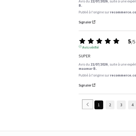
Avis du
22/07/2026
, suite à une expé
B.
Publié à l'origine sur
recommerce.co
Signaler
5
/
5
Avis vérifié
SUPER
Avis du
21/07/2026
, suite à une expé
maamar B.
Publié à l'origine sur
recommerce.co
Signaler
1
2
3
4