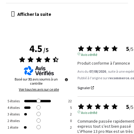
4.5
5
/
5
/
5
Avis vérifié
Produit conforme à l’annonce
Avis du
07/08/2026
, suite à une expé
Publié à l'origine sur
recommerce.co
Basé sur
31
avis soumis à un
contrôle
Signaler
Voir tous les avis sur ce site
5
étoiles
22
5
/
5
4
étoiles
5
Avis vérifié
3
étoiles
2
Commande passée rapidement y a
2
étoiles
0
express tout s’est bien passé 

1
étoile
2
L’iPhone 13 pro Max est un très 