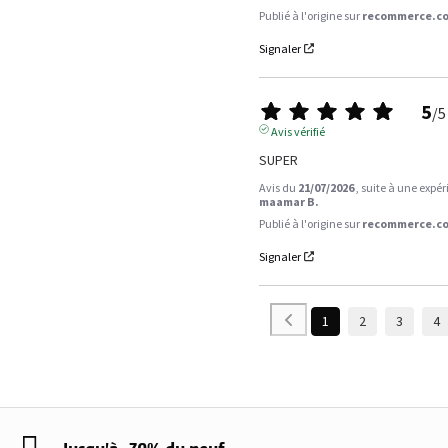
Publié à l'origine sur
recommerce.co
Signaler
5
/
5
Avis vérifié
SUPER
Avis du
21/07/2026
, suite à une expé
maamar B.
Publié à l'origine sur
recommerce.co
Signaler
1
2
3
4
Jusqu'à -70% du neuf