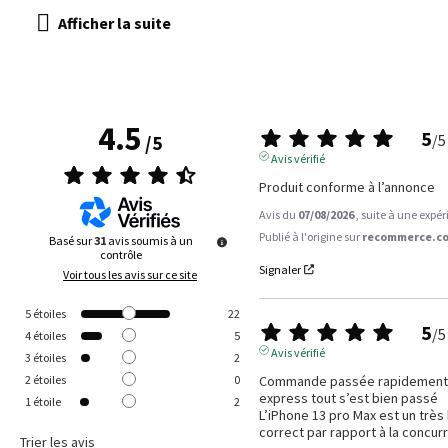
4.5
5
/
5
/
5
Avis vérifié
Produit conforme à l’annonce
Avis du
07/08/2026
, suite à une expé
Publié à l'origine sur
recommerce.co
Basé sur
31
avis soumis à un
contrôle
Signaler
Voir tous les avis sur ce site
5
étoiles
22
5
/
5
4
étoiles
5
Avis vérifié
3
étoiles
2
Commande passée rapidement y a
2
étoiles
0
express tout s’est bien passé 

1
étoile
2
L’iPhone 13 pro Max est un très 
correct par rapport à la concur
Trier les avis