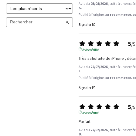
Avis du
03/08/2026
, suite à une expé
S.
Publié à l'origine sur
recommerce.co
Signaler
5
/
5
Avis vérifié
Très satisfaite de iPhone , délai
Avis du
22/07/2026
, suite à une expé
L.
Publié à l'origine sur
recommerce.co
Signaler
5
/
5
Avis vérifié
Parfait
Avis du
22/07/2026
, suite à une expé
B.