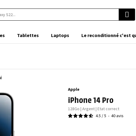
es
Tablettes
Laptops
Le reconditionné c'est q
né
Apple
iPhone 14 Pro
128Go | Argent | Etat correct
4.5
/
5
-
40
avis