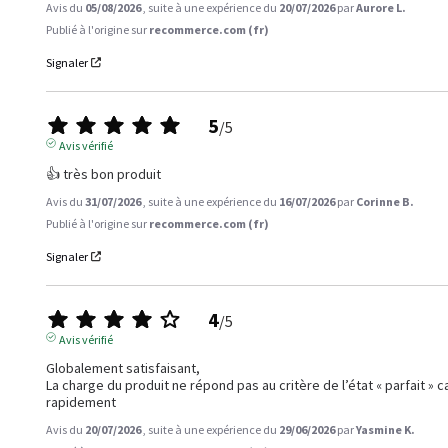
Avis du
05/08/2026
, suite à une expérience du
20/07/2026
par
Aurore L.
Publié à l'origine sur
recommerce.com (fr)
Signaler
5
/
5
Avis vérifié
👍 très bon produit
Avis du
31/07/2026
, suite à une expérience du
16/07/2026
par
Corinne B.
Publié à l'origine sur
recommerce.com (fr)
Signaler
4
/
5
Avis vérifié
Globalement satisfaisant,

La charge du produit ne répond pas au critère de l’état « parfait » 
rapidement
Avis du
20/07/2026
, suite à une expérience du
29/06/2026
par
Yasmine K.