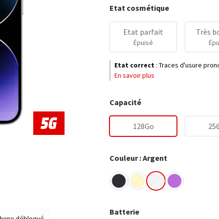
Etat cosmétique
Etat parfait
Très b
Épuisé
Épu
Etat correct
:
Traces d'usure prono
En savoir plus
Capacité
128Go
25
Couleur : Argent
Batterie
hone débloqué