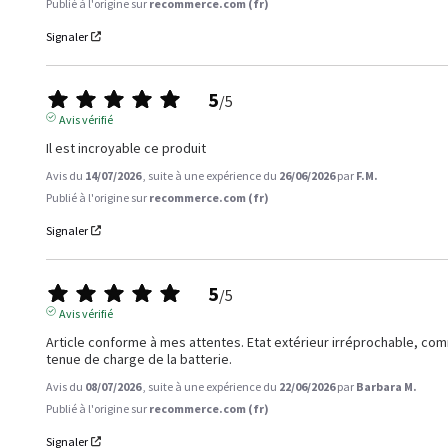
Publié à l'origine sur
recommerce.com (fr)
Signaler
5
/
5
Avis vérifié
Il est incroyable ce produit
Avis du
14/07/2026
, suite à une expérience du
26/06/2026
par
F.M.
Publié à l'origine sur
recommerce.com (fr)
Signaler
5
/
5
Avis vérifié
Article conforme à mes attentes. Etat extérieur irréprochable, comm
tenue de charge de la batterie.
Avis du
08/07/2026
, suite à une expérience du
22/06/2026
par
Barbara M.
Publié à l'origine sur
recommerce.com (fr)
Signaler