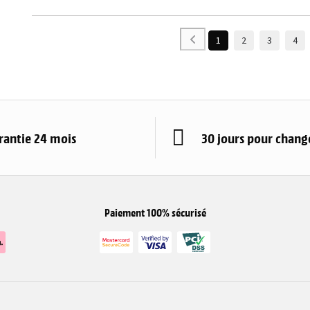
1
2
3
4
rantie 24 mois
30 jours pour change
Paiement 100% sécurisé