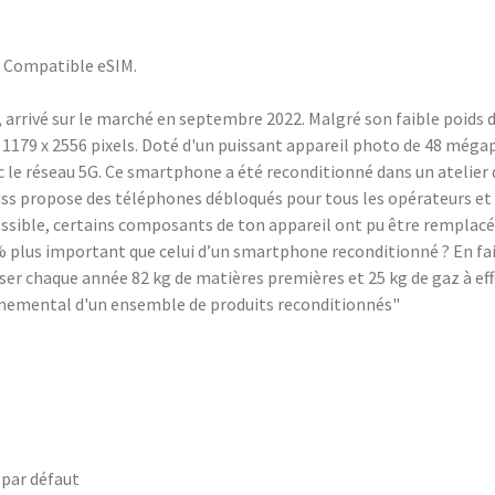
. Compatible eSIM.
arrivé sur le marché en septembre 2022. Malgré son faible poids d
e 1179 x 2556 pixels. Doté d'un puissant appareil photo de 48 méga
c le réseau 5G. Ce smartphone a été reconditionné dans un atelie
ss propose des téléphones débloqués pour tous les opérateurs et c
possible, certains composants de ton appareil ont pu être remplacé
plus important que celui d’un smartphone reconditionné ? En fai
er chaque année 82 kg de matières premières et 25 kg de gaz à effet 
onnemental d'un ensemble de produits reconditionnés"
 par défaut