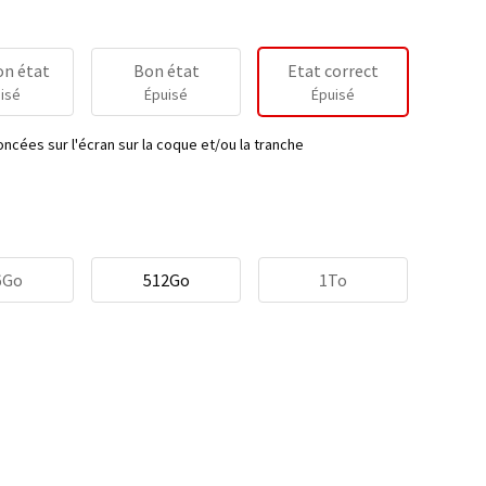
on état
Bon état
Etat correct
isé
Épuisé
Épuisé
ncées sur l'écran sur la coque et/ou la tranche
6Go
512Go
1To