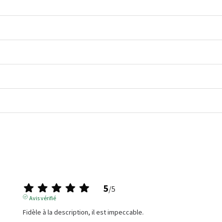
5
/
5
Avis vérifié
Fidèle à la description, il est impeccable.