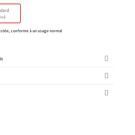
dard
isé
testée, conforme à un usage normal
is