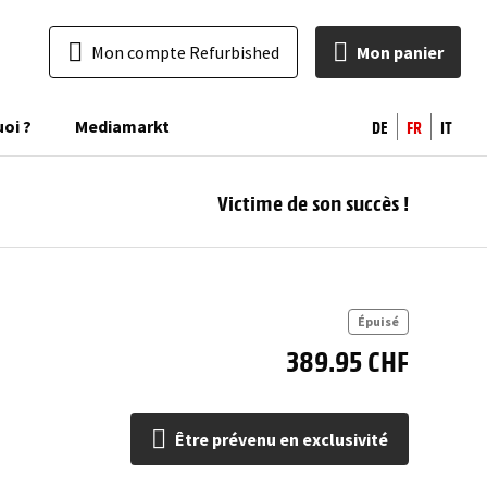
Mon compte Refurbished
Mon panier
DE
FR
IT
uoi ?
Mediamarkt
Victime de son succès !
pr
excl
Épuisé
389.95 CHF
Être prévenu en exclusivité