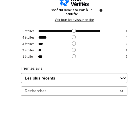
Basé sur
40
avis soumis à un
contrôle
Voir tous les avis sur ce site
5
étoiles
31
4
étoiles
4
3
étoiles
2
2
étoiles
1
1
étoile
2
Trier les avis