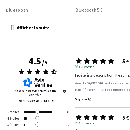
Bluetooth
Bluetooth 5.3
4.5
5
/
5
/
5
Avis vérifié
Fidèle à la description, il est i
Avis du
05/08/2026
, suite à une expé
Publié à l'origine sur
recommerce.co
Basé sur
40
avis soumis à un
contrôle
Signaler
Voir tous les avis sur ce site
5
étoiles
31
5
/
5
4
étoiles
4
Avis vérifié
3
étoiles
2