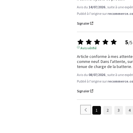
Avis du
14/07/2026
, suite à une expé
Publié à l'origine sur
recommerce.co
Signaler
5
/
5
Avis vérifié
Article conforme à mes attentes.
comme neuf. Dans l'attente, sur 
tenue de charge de la batterie.
Avis du
08/07/2026
, suite à une expé
Publié à l'origine sur
recommerce.co
Signaler
1
2
3
4