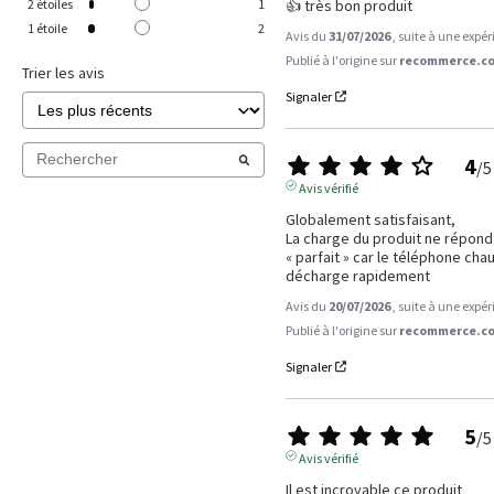
👍 très bon produit
2
étoiles
1
1
étoile
2
Avis du
31/07/2026
, suite à une expé
Publié à l'origine sur
recommerce.co
Trier les avis
Signaler
4
/
5
Avis vérifié
Globalement satisfaisant,

La charge du produit ne répond p
« parfait » car le téléphone chau
décharge rapidement
Avis du
20/07/2026
, suite à une expé
Publié à l'origine sur
recommerce.co
Signaler
5
/
5
Avis vérifié
Il est incroyable ce produit