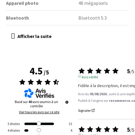
Appareil photo
48 mégapixels
Bluetooth
Bluetooth 5.3
4.5
5
/
5
/
5
Avis vérifié
Fidèle à la description, il est i
Avis du
05/08/2026
, suite à une expé
Publié à l'origine sur
recommerce.co
Basé sur
40
avis soumis à un
contrôle
Signaler
Voir tous les avis sur ce site
5
étoiles
31
5
/
5
4
étoiles
4