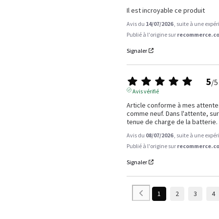
Il est incroyable ce produit
Avis du
14/07/2026
, suite à une expé
Publié à l'origine sur
recommerce.co
Signaler
5
/
5
Avis vérifié
Article conforme à mes attentes.
comme neuf. Dans l'attente, sur 
tenue de charge de la batterie.
Avis du
08/07/2026
, suite à une expé
Publié à l'origine sur
recommerce.co
Signaler
1
2
3
4