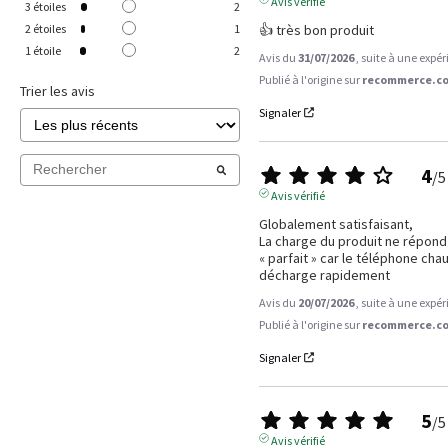
Avis vérifié
3
étoiles
2
👍 très bon produit
2
étoiles
1
1
étoile
2
Avis du
31/07/2026
, suite à une expé
Publié à l'origine sur
recommerce.co
Trier les avis
Signaler
4
/
5
Avis vérifié
Globalement satisfaisant,

La charge du produit ne répond p
« parfait » car le téléphone chau
décharge rapidement
Avis du
20/07/2026
, suite à une expé
Publié à l'origine sur
recommerce.co
Signaler
5
/
5
Avis vérifié